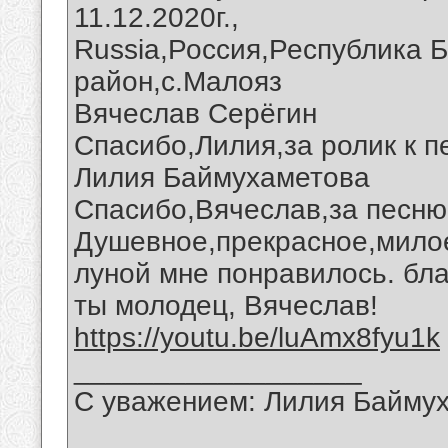
11.12.2020г.,
Russia,Россия,Республика 
район,с.Малояз
Вячеслав Серёгин
Спасибо,Лилия,за ролик к п
Лилия Баймухаметова
Спасибо,Вячеслав,за песню 
Душевное,прекрасное,милое
луной мне понравилось. бла
ты молодец, Вячеслав!
https://youtu.be/luAmx8fyu1k
__________________
С уважением: Лилия Байму