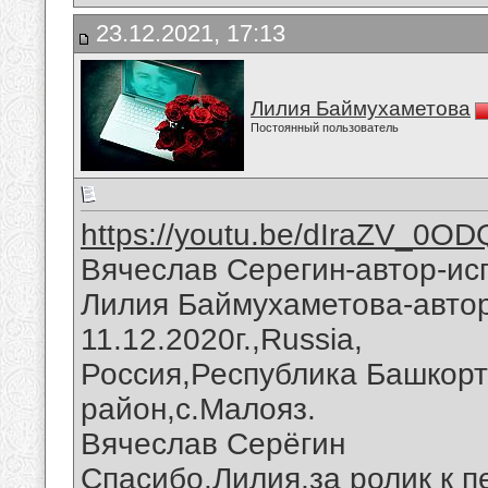
23.12.2021, 17:13
Лилия Баймухаметова
Постоянный пользователь
https://youtu.be/dIraZV_0OD
Вячеслав Серегин-автор-ис
Лилия Баймухаметова-автор
11.12.2020г.,Russia,
Россия,Республика Башкорт
район,с.Малояз.
Вячеслав Серёгин
Спасибо,Лилия,за ролик к п