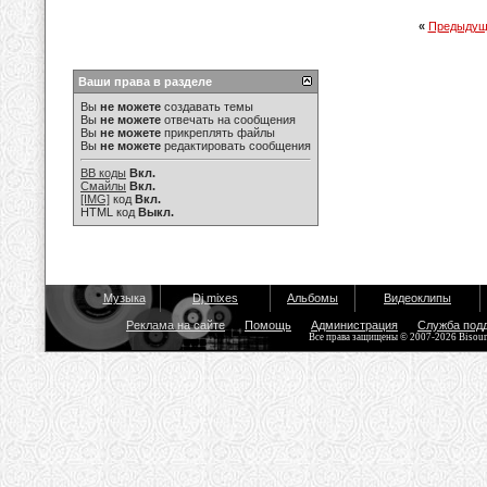
«
Предыдущ
Ваши права в разделе
Вы
не можете
создавать темы
Вы
не можете
отвечать на сообщения
Вы
не можете
прикреплять файлы
Вы
не можете
редактировать сообщения
BB коды
Вкл.
Смайлы
Вкл.
[IMG]
код
Вкл.
HTML код
Выкл.
Музыка
Dj mixes
Альбомы
Видеоклипы
Реклама на сайте
Помощь
Администрация
Служба под
Все права защищены © 2007-2026 Bisou