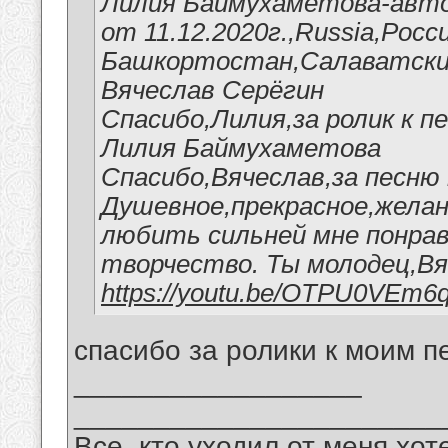
Лилия Баймухаметова-авто
от 11.12.2020г.,Russia,Росс
Башкортостан,Салаватский
Вячеслав Серёгин
Спасибо,Лилия,за ролик к п
Лилия Баймухаметова
Спасибо,Вячеслав,за песню 
Душевное,прекрасное,желан
любить сильней мне понрав
творчество. Ты молодец,Вя
https://youtu.be/OTPU0VEm6
спасибо за ролики к моим п
__________________
_______________________
Все, кто уходил от меня хот