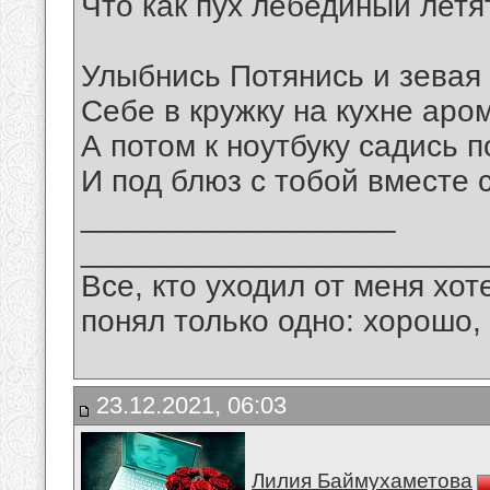
Что как пух лебединый летя
Улыбнись Потянись и зевая
Себе в кружку на кухне аром
А потом к ноутбуку садись 
И под блюз с тобой вместе 
__________________
_______________________
Все, кто уходил от меня хот
понял только одно: хорошо,
23.12.2021, 06:03
Лилия Баймухаметова