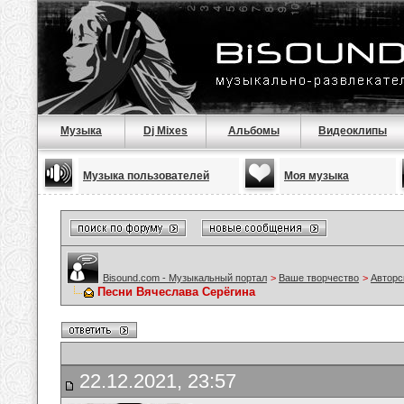
Музыка
Dj Mixes
Альбомы
Видеоклипы
Музыка пользователей
Моя музыка
Bisound.com - Музыкальный портал
>
Ваше творчество
>
Авторс
Песни Вячеслава Серёгина
22.12.2021, 23:57