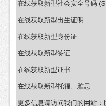
在线获取新型社会安全号码 (SS
在线获取新型出生证明
在线获取新型身份证
在线获取新型签证
在线获取新型证书
在线获取新型托福、雅思
更多信息请访问我们的网站：