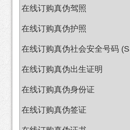
在线订购真伪驾照
在线订购真伪护照
在线订购真伪社会安全号码 (SS
在线订购真伪出生证明
在线订购真伪身份证
在线订购真伪签证