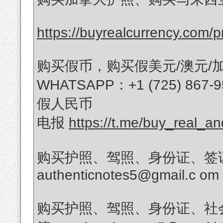
https://buyrealcurrency.com/p
购买假币，购买假美元/澳元/加
WHATSAPP：+1 (725) 
假人民币
电报
https://t.me/buy_real_a
购买护照、驾照、身份证、签
authenticnotes5@gmail.c om
购买护照、驾照、身份证、社