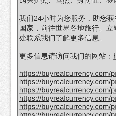
购买护照、驾照、身份证、签证…… 
我们24小时为您服务，助您
国家，前往世界各地旅行。立
处联系我们了解更多信息。
更多信息请访问我们的网站：
https://buyrealcurrency.com/p
https://buyrealcurrency.com
https://buyrealcurrency.com
https://buyrealcurrency.com
https://buyrealcurrency.com
https://buyrealcurrency.com