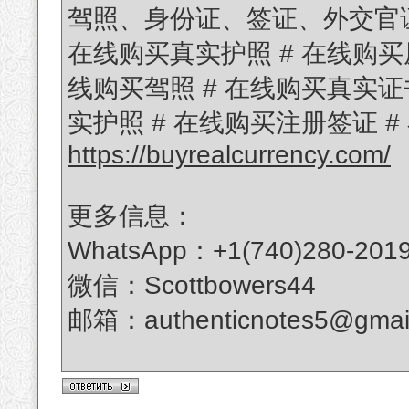
驾照、身份证、签证、外交官
在线购买真实护照 # 在线购买
线购买驾照 # 在线购买真实证
实护照 # 在线购买注册签证 
https://buyrealcurrency.com/
更多信息：
WhatsApp：+1(740)280-201
微信：Scottbowers44
邮箱：authenticnotes5@gmai