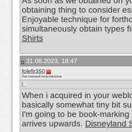
As soon as we obtained on you
obtaining thing to consider esse
Enjoyable technique for fort
simultaneously obtain types f
Shirts
31.08.2023, 18:47
folefir350
Постоянный пользователь
When i acquired in your weblo
basically somewhat tiny bit s
I'm going to be book-marking 
arrives upwards.
Disneyland S