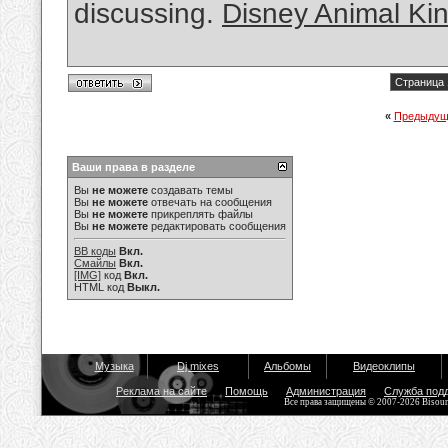
discussing.
Disney Animal Ki
Страница 
«
Предыдущ
Ваши права в разделе
Вы
не можете
создавать темы
Вы
не можете
отвечать на сообщения
Вы
не можете
прикреплять файлы
Вы
не можете
редактировать сообщения
BB коды
Вкл.
Смайлы
Вкл.
[IMG]
код
Вкл.
HTML код
Выкл.
Музыка
Dj mixes
Альбомы
Видеоклипы
Реклама на сайте
Помощь
Администрация
Служба под
Все права защищены © 2007-2026 Bisou