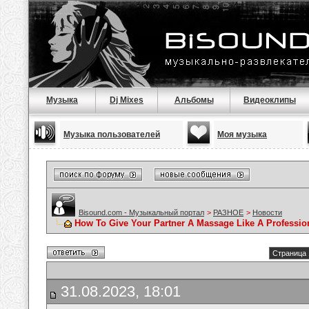
Музыка
Dj Mixes
Альбомы
Видеоклипы
Музыка пользователей
Моя музыка
Bisound.com - Музыкальный портал
>
РАЗНОЕ
>
Новости
How To Give Your Partner A Massage Like A Professio
Страница 
31.08.2023, 18:01