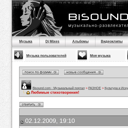
Музыка
Dj Mixes
Альбомы
Видеоклипы
Музыка пользователей
Моя музыка
Bisound.com - Музыкальный портал
>
РАЗНОЕ
>
Культура и Иск
Любимые стихотворения!
02.12.2009, 19:10