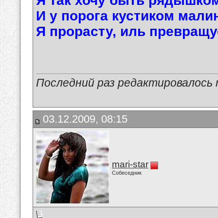
Я так хочу быть рядышком
И у порога кустиком мали
Я прорасту, иль превращу
Последний раз редактировалось ma
03.12.2009, 08:15
mari-star
Собеседник