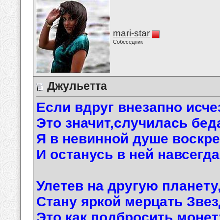
mari-star
Собеседник
Джульетта
Если вдруг внезапно исче
Это значит,случилась бед
Я в невинной душе воскр
И останусь в ней навсегда
Улетев на другую планету
Стану яркой мерцать Звез
Это как подбросить монет