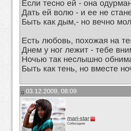
Если тесно ей - она одурман
Дать ей волю - и ее не станет
Быть как дым,- но вечно мо
Есть любовь, похожая на те
Днем у ног лежит - тебе вни
Ночью так неслышно обнима
Быть как тень, но вместе ноч
03.12.2009, 08:09
mari-star
Собеседник