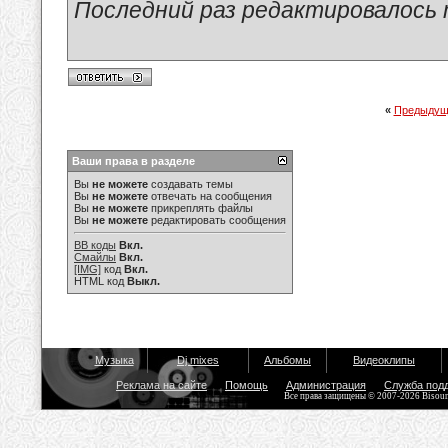
Последний раз редактировалось ma
«
Предыдущ
Ваши права в разделе
Вы
не можете
создавать темы
Вы
не можете
отвечать на сообщения
Вы
не можете
прикреплять файлы
Вы
не можете
редактировать сообщения
BB коды
Вкл.
Смайлы
Вкл.
[IMG]
код
Вкл.
HTML код
Выкл.
Музыка
Dj mixes
Альбомы
Видеоклипы
Реклама на сайте
Помощь
Администрация
Служба под
Все права защищены © 2007-2026 Bisou