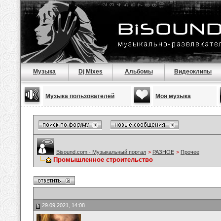
Музыка
Dj Mixes
Альбомы
Видеоклипы
Музыка пользователей
Моя музыка
Bisound.com - Музыкальный портал
>
РАЗНОЕ
>
Прочее
Промышленное строительство
29.09.2021, 14:08