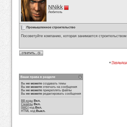
NNikk
Любитель
Промышленное строительство
Посоветуйте компанию, которая занимается строительство
«
Предыдущ
Ваши права в разделе
Вы
не можете
создавать темы
Вы
не можете
отвечать на сообщения
Вы
не можете
прикреплять файлы
Вы
не можете
редактировать сообщения
BB коды
Вкл.
Смайлы
Вкл.
[IMG]
код
Вкл.
HTML код
Выкл.