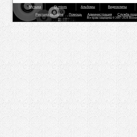
Музыка
Dj mixes
Альбомы
Видеоклипы
Реклама на сайте
Помощь
Администрация
Служба под
Все права защищены © 2007-2026 Bisou