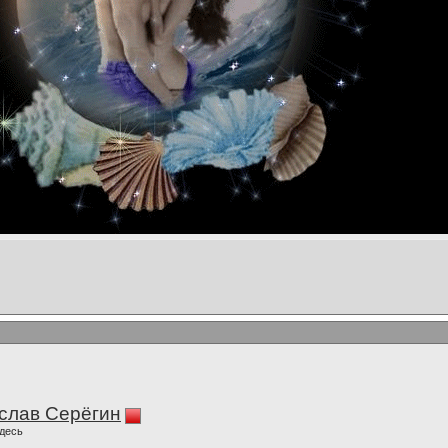
слав Серёгин
десь