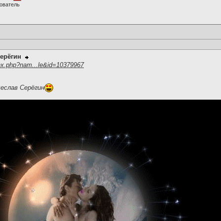
ователь
ерёгин
ex.php?nam...le&id=10379967
чеслав Серёгин