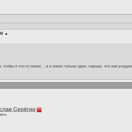
98
и, чтобы я что-то понял… а я понял только одно: хорошо, что они уходил
слав Серёгин
десь