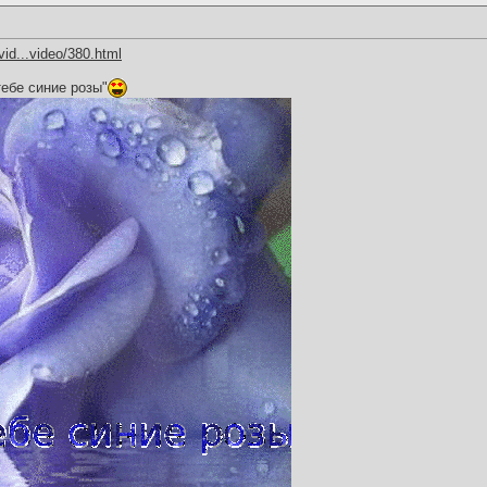
vid...video/380.html
ебе синие розы"