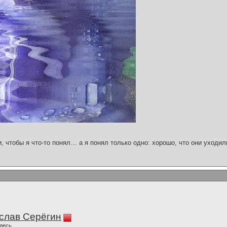
и, чтобы я что-то понял… а я понял только одно: хорошо, что они уходил
слав Серёгин
десь