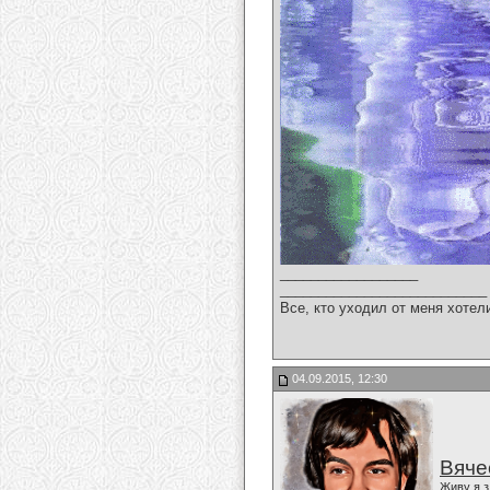
__________________
___________________________
Все, кто уходил от меня хотел
04.09.2015, 12:30
Вяче
Живу я з