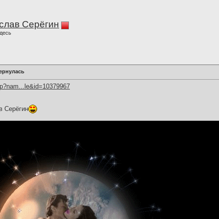
слав Серёгин
десь
вернулась
hp?nam...le&id=10379967
в Серёгин