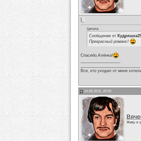
Цитата:
Сообщение от
Кудряшка2
Прекрасный романс!
Спасибо,Алёнка!
__________________
___________________________
Все, кто уходил от меня хотел
14.08.2015, 20:55
Вяче
Живу я з