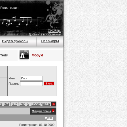
|
Регистрация
Помощь
Добавить в избранное
Видео приколы
Flash-игры
атели
Форум
Имя
Пароль
3
344
352
392
>
Последняя
»
Опции темы
#
3411
Регистрация: 01.10.2009