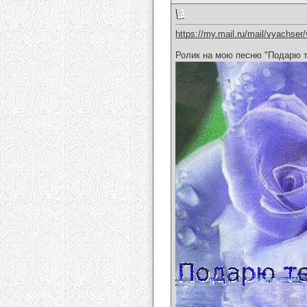
https://my.mail.ru/mail/vyachser/
Ролик на мою песню "Подарю т