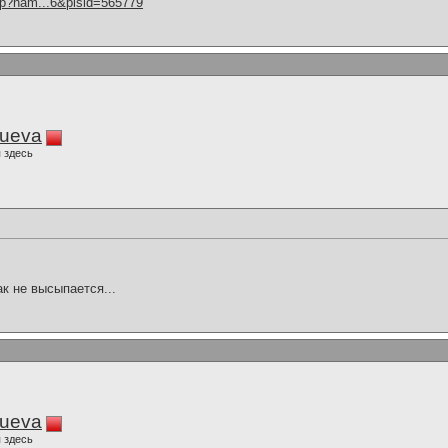
hp?nam...6&plsid=565779
lueva
 здесь
ак не высыпается...
lueva
 здесь