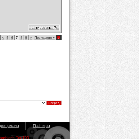
<
5
6
7
8
9
>
Последняя
»
део приколы
Flash-игры