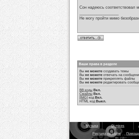
Сон надеюсь соответствовал 
__________________
Не могу пройти мимо безобрази
Ваши права в разделе
Вы
не можете
создавать темы
Вы
не можете
отвечать на сообщен
Вы
не можете
прикреплять файлы
Вы
не можете
редактировать сообщ
BB коды
Вкл.
Смайлы
Вкл.
[IMG]
код
Вкл.
HTML код
Выкл.
Музыка
Dj mixes
Реклама на сайте
Помощ