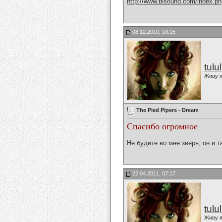
http://www.bisound.com/index.p
08.12.2010, 18:15
tulu
Живу я
The Pied Pipers - Dream
Спасибо огромное
__________________
Не будите во мне зверя, он и т
22.04.2011, 07:17
tulu
Живу я