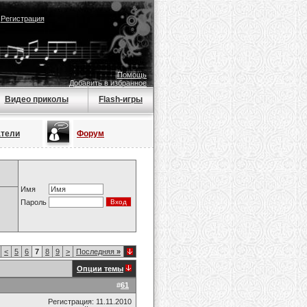
|
Регистрация
Помощь
Добавить в избранное
Видео приколы
Flash-игры
атели
Форум
Имя
Пароль
<
5
6
7
8
9
>
Последняя
»
Опции темы
#
61
Регистрация: 11.11.2010