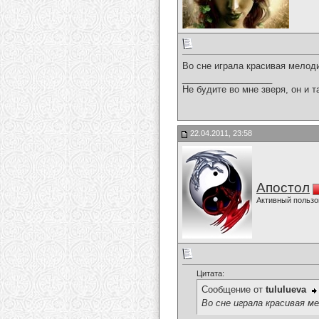
Во сне играла красивая мелоди
__________________
Не будите во мне зверя, он и т
22.04.2011, 23:58
Апостол
Активный пользо
Цитата:
Сообщение от
tululueva
Во сне играла красивая ме