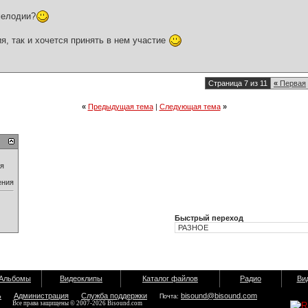
мелодии?
я, так и хочется принять в нем участие
Страница 7 из 11
«
Первая
«
Предыдущая тема
|
Следующая тема
»
ия
ения
Быстрый переход
Альбомы
Видеоклипы
Каталог файлов
Радио
Ви
ь
Администрация
Служба поддержки
bisound@bisound.com
Почта:
Все права защищены © 2007-2026 Bisound.com