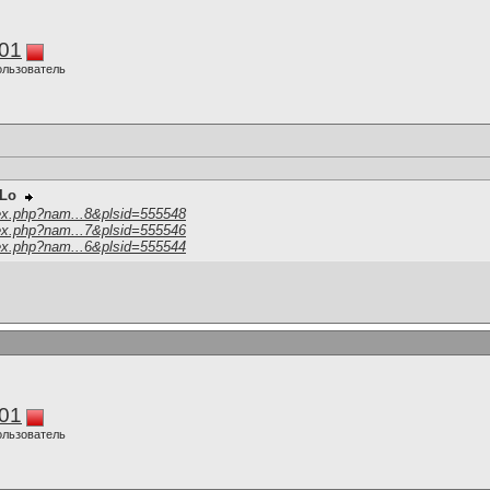
01
ользователь
-Lo
ex.php?nam...8&plsid=555548
ex.php?nam...7&plsid=555546
ex.php?nam...6&plsid=555544
01
ользователь