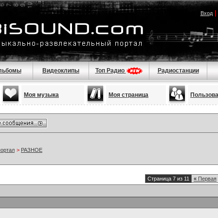
Вход
льбомы
Видеоклипы
Топ Радио
Радиостанции
Моя музыка
Моя страница
Пользов
портал
>
РАЗНОЕ
Страница 7 из 11
«
Первая