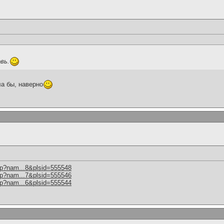
вь.
а бы, наверно
hp?nam...8&plsid=555548
hp?nam...7&plsid=555546
hp?nam...6&plsid=555544