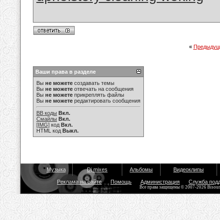
«
Предыдущ
Ваши права в разделе
Вы
не можете
создавать темы
Вы
не можете
отвечать на сообщения
Вы
не можете
прикреплять файлы
Вы
не можете
редактировать сообщения
BB коды
Вкл.
Смайлы
Вкл.
[IMG]
код
Вкл.
HTML код
Выкл.
Музыка
Dj mixes
Альбомы
Видеоклипы
Реклама на сайте
Помощь
Администрация
Служба под
Все права защищены © 2007-2026 Bisou