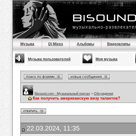
Музыка
Dj Mixes
Альбомы
Видеоклипы
Музыка пользователей
Моя музыка
Bisound.com - Музыкальный портал
>
Обсуждения
Как получить американскую визу талантов?
22.03.2024, 11:35