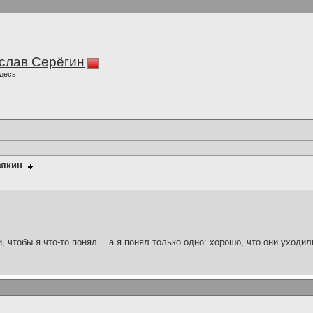
слав Серёгин
десь
зякин
и, чтобы я что-то понял… а я понял только одно: хорошо, что они уходил