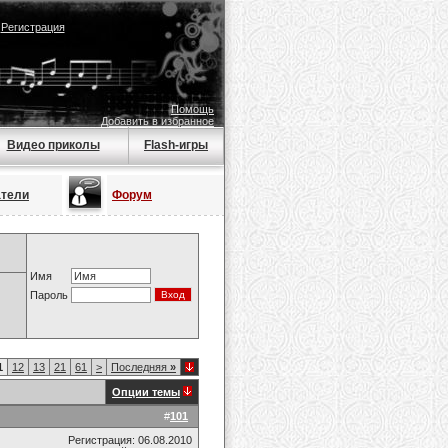
|
Регистрация
Помощь
Добавить в избранное
Видео приколы
Flash-игры
атели
Форум
Имя
Пароль
1
12
13
21
61
>
Последняя
»
Опции темы
#
101
Регистрация: 06.08.2010