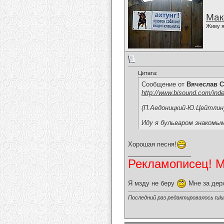
Мак
Живу я
Цитата:
Сообщение от
Вячеслав С
http://www.bisound.com/ind
(П.Аедоницкий-Ю.Цейтлин
Иду я бульваром знакомым
Хорошая песня!
__________________
Рекламописец! Мо
Я мзду не беру
Мне за дер
Последний раз редактировалось tulul