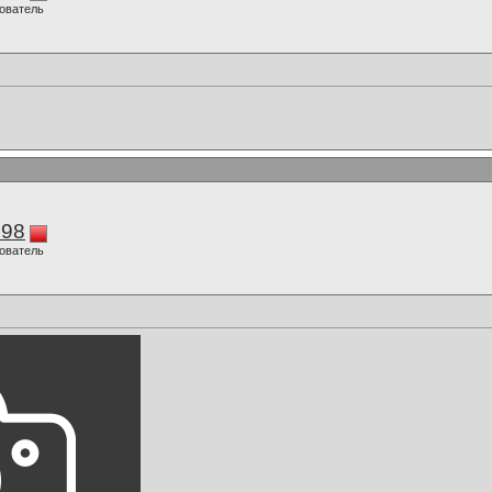
ователь
298
ователь