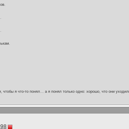
ов.
…
…
лькам.
и, чтобы я что-то понял… а я понял только одно: хорошо, что они уходил
298