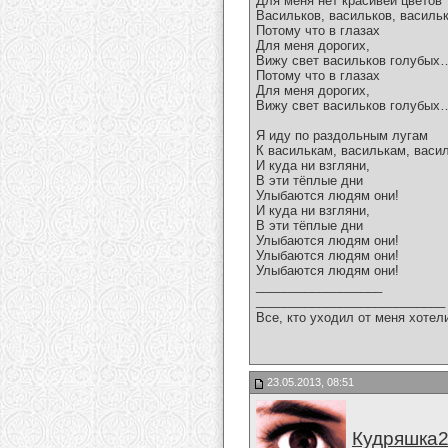
Для меня нет красивей цветов
Васильков, васильков, васильк
Потому что в глазах
Для меня дорогих,
Вижу свет васильков голубых
Потому что в глазах
Для меня дорогих,
Вижу свет васильков голубых
Я иду по раздольным лугам
К василькам, василькам, васи
И куда ни взгляни,
В эти тёплые дни
Улыбаются людям они!
И куда ни взгляни,
В эти тёплые дни
Улыбаются людям они!
Улыбаются людям они!
Улыбаются людям они!
__________________
___________________________
Все, кто уходил от меня хотел
23.05.2013, 08:51
Кудряшка