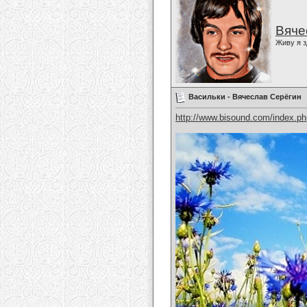
Вяче
Живу я з
Васильки - Вячеслав Серёгин
http://www.bisound.com/index.p