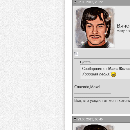
22.05.2013, 20:22
Вяче
Живу я з
Цитата:
Сообщение от
Макс Желе
Хорошая песня!
Спасибо,Макс!
__________________
___________________________
Все, кто уходил от меня хотел
23.05.2013, 08:45