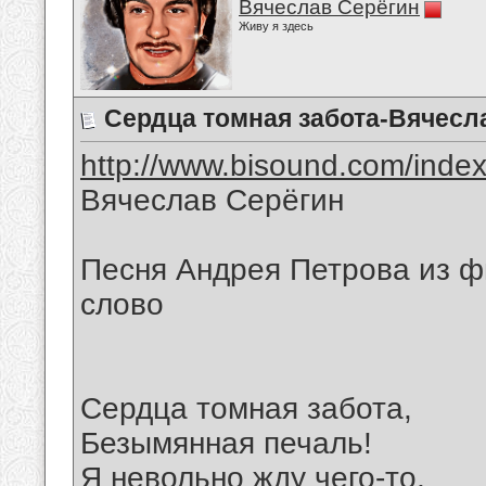
Вячеслав Серёгин
Живу я здесь
Сердца томная забота-Вячесл
http://www.bisound.com/inde
Вячеслав Серёгин
Песня Андрея Петрова из ф
слово
Сердца томная забота,
Безымянная печаль!
Я невольно жду чего-то,