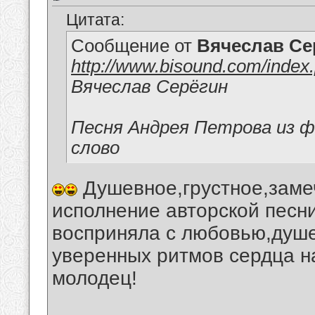
Цитата:
Сообщение от
Вячеслав Се
http://www.bisound.com/inde
Вячеслав Серёгин
Песня Андрея Петрова из ф
слово
Душевное,грустное,заме
исполнение авторской песн
восприняла с любовью,душ
уверенных ритмов сердца н
молодец!