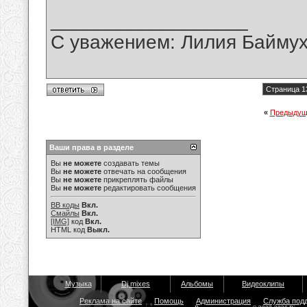
__________________
С уважением: Лилия Байму
Страница 1
«
Предыдущ
Ваши права в разделе
Вы
не можете
создавать темы
Вы
не можете
отвечать на сообщения
Вы
не можете
прикреплять файлы
Вы
не можете
редактировать сообщения
BB коды
Вкл.
Смайлы
Вкл.
[IMG]
код
Вкл.
HTML код
Выкл.
Музыка
Dj mixes
Альбомы
Видеоклипы
Реклама на сайте
Помощь
Администрация
Служба под