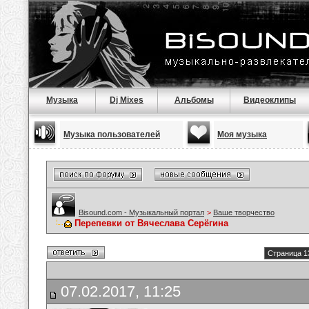
Музыка
Dj Mixes
Альбомы
Видеоклипы
Музыка пользователей
Моя музыка
Bisound.com - Музыкальный портал
>
Ваше творчество
Перепевки от Вячеслава Серёгина
Страница 1
07.02.2017, 11:25