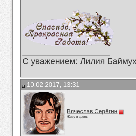
__________________
С уважением: Лилия Байму
10.02.2017, 13:31
Вячеслав Серёгин
Живу я здесь