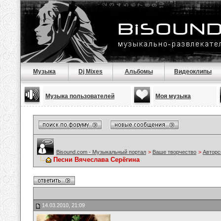
Музыка
Dj Mixes
Альбомы
Видеоклипы
Музыка пользователей
Моя музыка
Bisound.com - Музыкальный портал
>
Ваше творчество
>
Авторс
Песни Вячеслава Серёгина
14.03.2010, 21:09