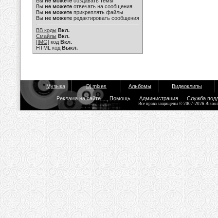
Вы
не можете
создавать темы
Вы
не можете
отвечать на сообщения
Вы
не можете
прикреплять файлы
Вы
не можете
редактировать сообщения
BB коды
Вкл.
Смайлы
Вкл.
[IMG]
код
Вкл.
HTML код
Выкл.
Музыка
Dj mixes
Альбомы
Видеоклипы
Реклама на сайте
Помощь
Администрация
Служба под
Все права защищены © 2007-2026 Bisou