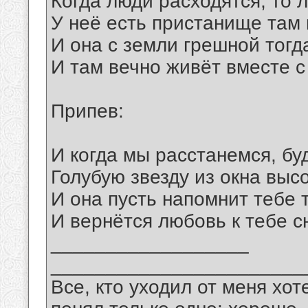
Когда люди расходятся, то 
У неё есть пристанище там 
И она с земли грешной тогд
И там вечно живёт вместе с
Припев:
И когда мы расстанемся, бу
Голубую звезду из окна высо
И она пусть напомнит тебе 
И вернётся любовь к тебе сн
__________________
_______________________
Все, кто уходил от меня хот