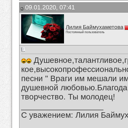
09.01.2020, 07:41
Лилия Баймухаметова
Постоянный пользователь
Душевное,талантливое,г
кое,высокопрофессионально
песни " Враги им мешали им
душевной любовью.Благода
творчество. Ты молодец!
__________________
С уважением: Лилия Байму