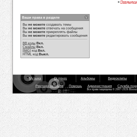
«
Предыдущ
Ваши права в разделе
Вы
не можете
создавать темы
Вы
не можете
отвечать на сообщения
Вы
не можете
прикреплять файлы
Вы
не можете
редактировать сообщения
BB коды
Вкл.
Смайлы
Вкл.
[IMG]
код
Вкл.
HTML код
Выкл.
Музыка
Dj mixes
Альбомы
Видеоклипы
Реклама на сайте
Помощь
Администрация
Служба под
Все права защищены © 2007-2026 Bisou