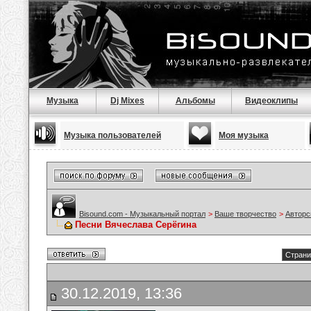
Музыка
Dj Mixes
Альбомы
Видеоклипы
Музыка пользователей
Моя музыка
Bisound.com - Музыкальный портал
>
Ваше творчество
>
Авторс
Песни Вячеслава Серёгина
Страни
30.12.2019, 13:36