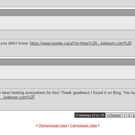
h you didn’t know.
https://www.google.ca/url?q=https%3A...keterum.com%2F
have been looking everywhere for this! Thank goodness I found it on Bing. You
url...keterum.com%2F
Страница 13 из 19
«
Первая
<
3
1
«
Предыдущая тема
|
Следующая тема
»