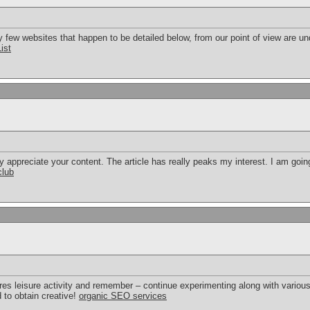
y few websites that happen to be detailed below, from our point of view are u
ist
lly appreciate your content. The article has really peaks my interest. I am go
club
ures leisure activity and remember – continue experimenting along with variou
d to obtain creative!
organic SEO services