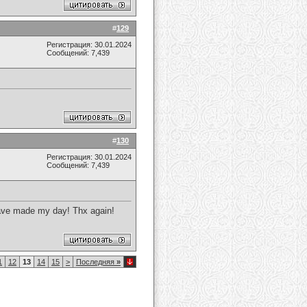
#
129
Регистрация: 30.01.2024
Сообщений: 7,439
#
130
Регистрация: 30.01.2024
Сообщений: 7,439
 have made my day! Thx again!
1
12
13
14
15
>
Последняя
»