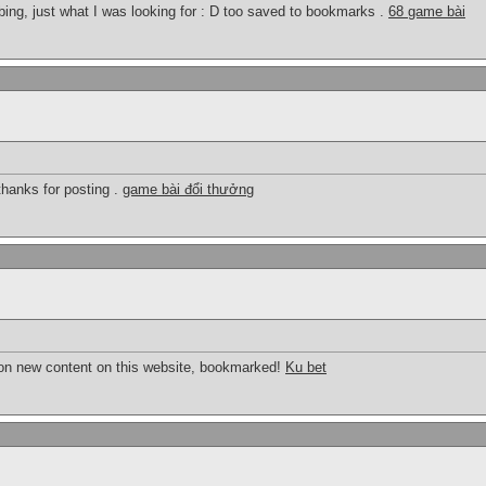
n bing, just what I was looking for : D too saved to bookmarks .
68 game bài
 thanks for posting .
game bài đổi thưởng
 on new content on this website, bookmarked!
Ku bet