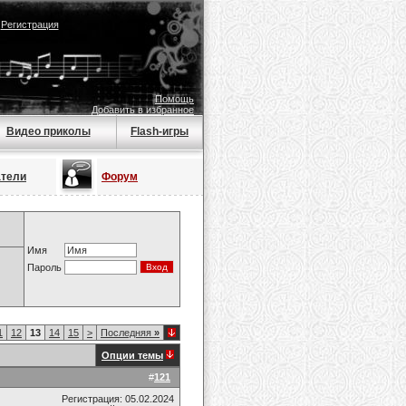
|
Регистрация
Помощь
Добавить в избранное
Видео приколы
Flash-игры
атели
Форум
Имя
Пароль
1
12
13
14
15
>
Последняя
»
Опции темы
#
121
Регистрация: 05.02.2024