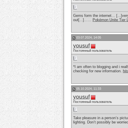
Gems form the internet… [...]ver
out[...]……
Pokémon Unite Tier L
03.07.2024, 14:05
yousuf
Постоянный пользователь
*I am often to blogging and i rea
checking for new information.
hit
05.10.2024, 11:33
yousuf
Постоянный пользователь
Take pleasure in a person’s pict
lighting. Don’t possibly be worrie