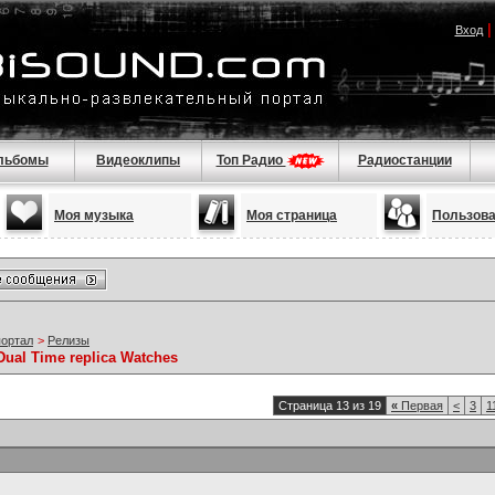
Вход
льбомы
Видеоклипы
Топ Радио
Радиостанции
Моя музыка
Моя страница
Пользов
портал
>
Релизы
Dual Time replica Watches
Страница 13 из 19
«
Первая
<
3
1