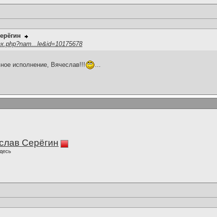
ерёгин
ex.php?nam...le&id=10175678
ьное исполнение, Вячеслав!!!
...
слав Серёгин
десь