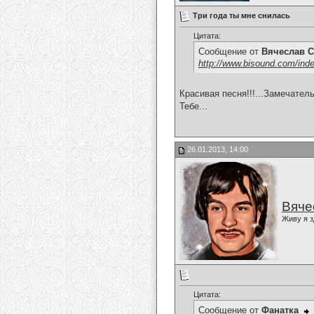
Три года ты мне снилась
Цитата:
Сообщение от
Вячеслав С
http://www.bisound.com/ind
Красивая песня!!!...Замечател
Тебе...
26.01.2013, 14:00
Вяче
Живу я з
Цитата:
Сообщение от
Фанатка