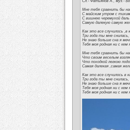
Сл.- Фатьянов А., муз.- Б
Мне тебя сравнить бы над
С майским утром с тихим 
С вишнею черемухой дал
Самую далекую самую же
Как это все случилось ,в 
Три года ты мне снилась,
Не знаю больше сна я меч
Тебя моя родная ни с кем 
Мне тебя сравнить бы над
Что своим веселым взгляд
Что походкой легкою под
Самая далекая ,самая жел
Как это все случилось в к
Три года ты мне снилась,
Не знаю больше сна я меч
Тебя моя родная ни с кем 
Тебя моя родная ни с кем 