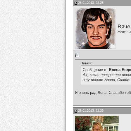
26.01.2013, 22:25
Вяче
Живу я з
Цитата:
Сообщение от
Елена Евд
Ах, какая прекрасная пес
эту песню! Браво, Слава!
Я очень рад,Лена! Спасибо теб
26.01.2013, 22:39