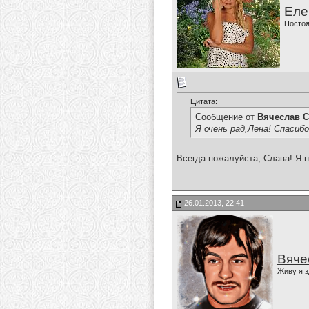
Еле
Постоя
Цитата:
Сообщение от
Вячеслав С
Я очень рад,Лена! Спасиб
Всегда пожалуйста, Слава! Я н
26.01.2013, 22:41
Вяче
Живу я з