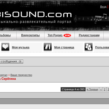
Вход
льбомы
Видеоклипы
Топ Радио
Радиостанции
Моя музыка
Моя страница
Пользов
портал
>
Ваше творчество
а Серёгина
Страница 4 из 393
«
Первая
<
2
3