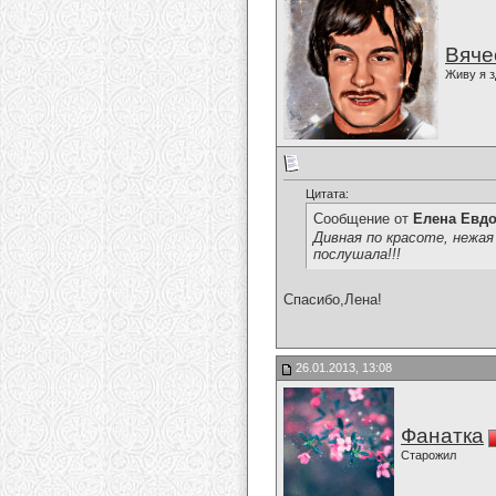
Вяче
Живу я з
Цитата:
Сообщение от
Елена Евд
Дивная по красоте, нежая
послушала!!!
Спасибо,Лена!
26.01.2013, 13:08
Фанатка
Старожил