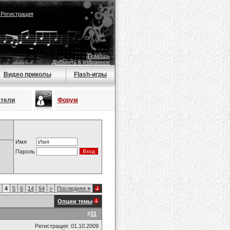
|
Регистрация
Помощь
Добавить в избранное
Видео приколы
Flash-игры
атели
Форум
Имя
Пароль
4
5
6
14
54
>
Последняя
»
Опции темы
#
31
Регистрация: 01.10.2009