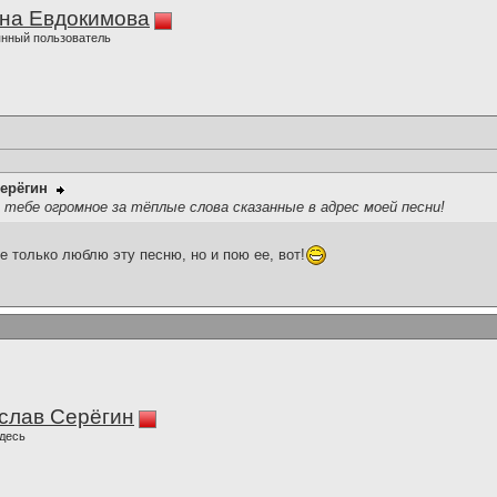
на Евдокимова
нный пользователь
ерёгин
о тебе огромное за тёплые слова сказанные в адрес моей песни!
е только люблю эту песню, но и пою ее, вот!
слав Серёгин
десь