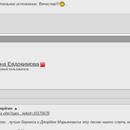
ательное исполнение, Вячеслав!!!
...
на Евдокимова
нный пользователь
ерёгин
ex.php?nam...le&id=10175678
го...лучше Бернеса и Джордже Марьяновича эту песню никто спеть не 