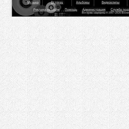
Музыка
Dj mixes
Альбомы
Видеоклипы
Реклама на сайте
Помощь
Администрация
Служба под
Все права защищены © 2007-2026 Bisou