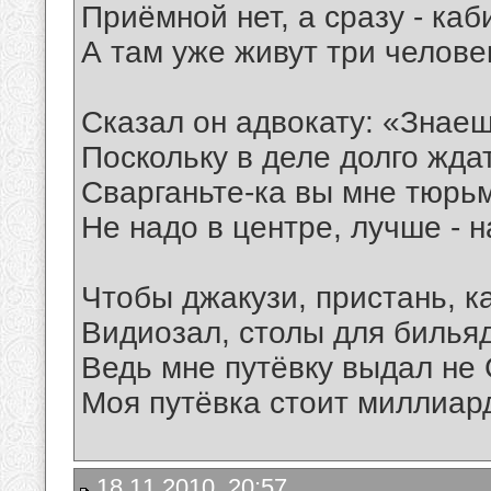
Приёмной нет, а сразу - каб
А там уже живут три челов
Сказал он адвокату: «Знаеш
Поскольку в деле долго жда
Сварганьте-ка вы мне тюрьм
Не надо в центре, лучше - н
Чтобы джакузи, пристань, ка
Видиозал, столы для бильяд
Ведь мне путёвку выдал не 
Моя путёвка стоит миллиард
18.11.2010, 20:57