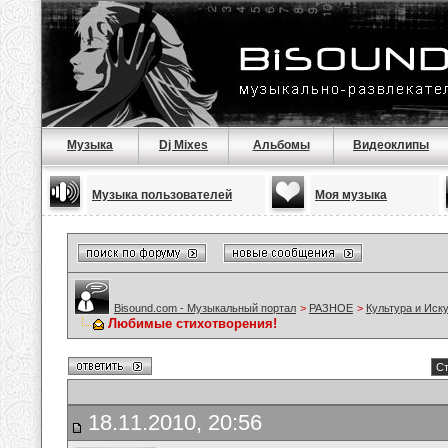
Музыка
Dj Mixes
Альбомы
Видеоклипы
Музыка пользователей
Моя музыка
Bisound.com - Музыкальный портал
>
РАЗНОЕ
>
Культура и Иск
Любимые стихотворения!
Ст
18.11.2010, 20:56