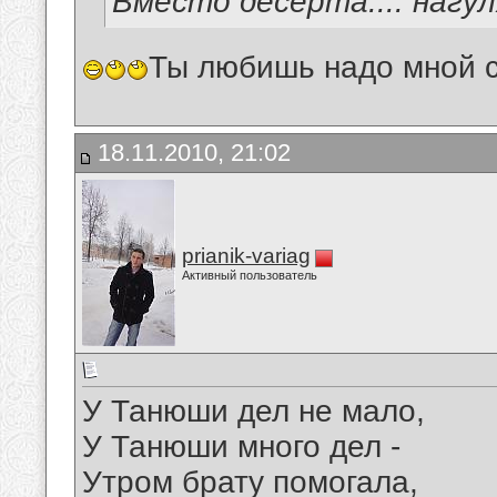
Вместо десерта.... нагу
Ты любишь надо мной с
18.11.2010, 21:02
prianik-variag
Активный пользователь
У Танюши дел не мало,
У Танюши много дел -
Утром брату помогала,