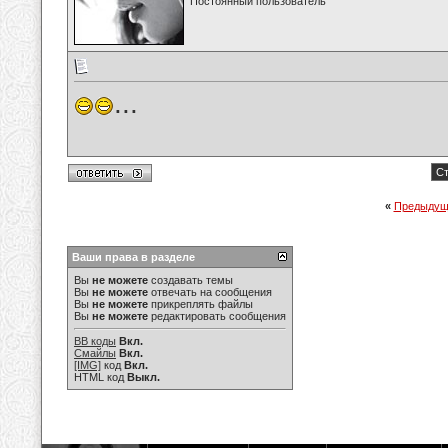
Постоянный пользователь
...
Ст
«
Предыдущ
Ваши права в разделе
Вы
не можете
создавать темы
Вы
не можете
отвечать на сообщения
Вы
не можете
прикреплять файлы
Вы
не можете
редактировать сообщения
BB коды
Вкл.
Смайлы
Вкл.
[IMG]
код
Вкл.
HTML код
Выкл.