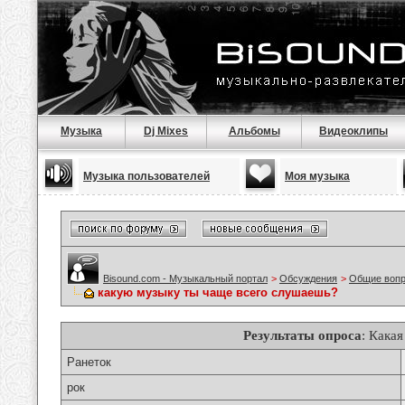
Музыка
Dj Mixes
Альбомы
Видеоклипы
Музыка пользователей
Моя музыка
Bisound.com - Музыкальный портал
>
Обсуждения
>
Общие воп
какую музыку ты чаще всего слушаешь?
Результаты опроса
: Кака
Ранеток
рок