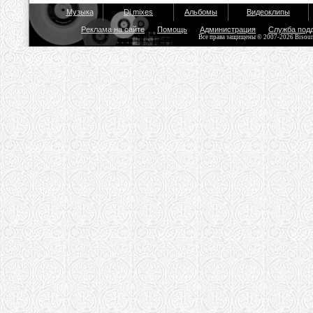
Музыка
Dj mixes
Альбомы
Видеоклипы
Реклама на сайте
Помощь
Администрация
Служба под
Все права защищены © 2007-2026 Bisou