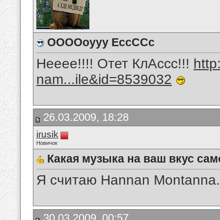
ООООоууу ЕссССс
Нееее!!!! Отет КлАссс!!!
htt
nam...ile&id=8539032
26.03.2009, 18:28
irusik
Новичок
Какая музыка на ваш вкус сам
Я считаю Hannan Montanna.
30.03.2009, 00:57