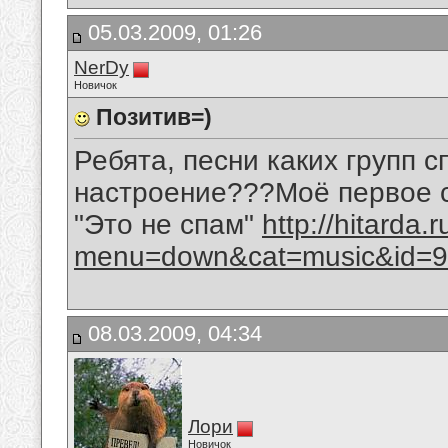
05.03.2009, 01:26
NerDy
Новичок
Позитив=)
Ребята, песни каких групп 
настроение???Моё первое сл
"Это не спам"
http://hitarda.
menu=down&cat=music&id=9
08.03.2009, 04:34
Лори
Новичок