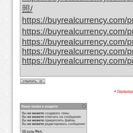
照/
https://buyrealcurrency.com/p
https://buyrealcurrency
https://buyrealcurrency.com/pro
https://buyrealcurrency.com/pr
https://buyrealcurrency.com/p
«
Предыдущ
Ваши права в разделе
Вы
не можете
создавать темы
Вы
не можете
отвечать на сообщения
Вы
не можете
прикреплять файлы
Вы
не можете
редактировать сообщения
BB коды
Вкл.