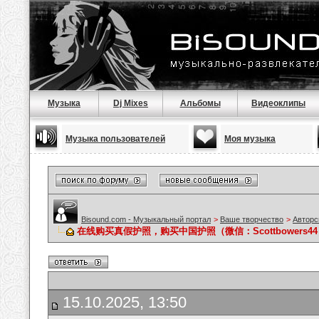
Музыка
Dj Mixes
Альбомы
Видеоклипы
Музыка пользователей
Моя музыка
Bisound.com - Музыкальный портал
>
Ваше творчество
>
Авторс
在线购买真假护照，购买中国护照（微信：Scottbowers4
15.10.2025, 13:50