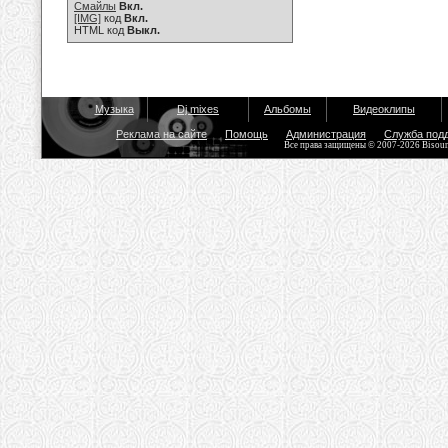
Смайлы
Вкл.
[IMG]
код
Вкл.
HTML код
Выкл.
Музыка
Dj mixes
Альбомы
Видеоклипы
Реклама на сайте
Помощь
Администрация
Служба под
Все права защищены © 2007-2026 Bisou