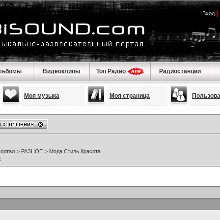
Вход
льбомы
Видеоклипы
Топ Радио
Радиостанции
Моя музыка
Моя страница
Пользов
портал
>
РАЗНОЕ
>
Мода.Стиль.Красота
к