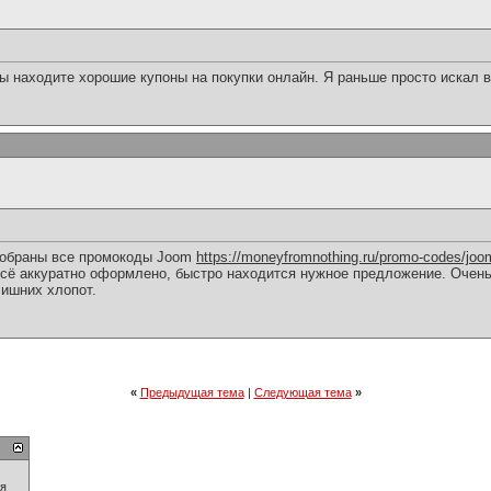
ы находите хорошие купоны на покупки онлайн. Я раньше просто искал в
 собраны все промокоды Joom
https://moneyfromnothing.ru/promo-codes/joo
 Всё аккуратно оформлено, быстро находится нужное предложение. Очень
лишних хлопот.
«
Предыдущая тема
|
Следующая тема
»
ия