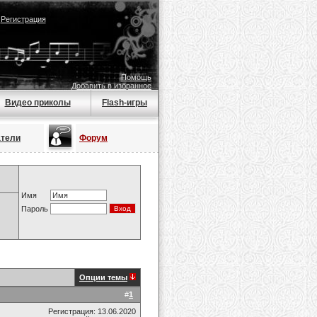
|
Регистрация
Помощь
Добавить в избранное
Видео приколы
Flash-игры
атели
Форум
Имя
Пароль
Опции темы
#
1
Регистрация: 13.06.2020