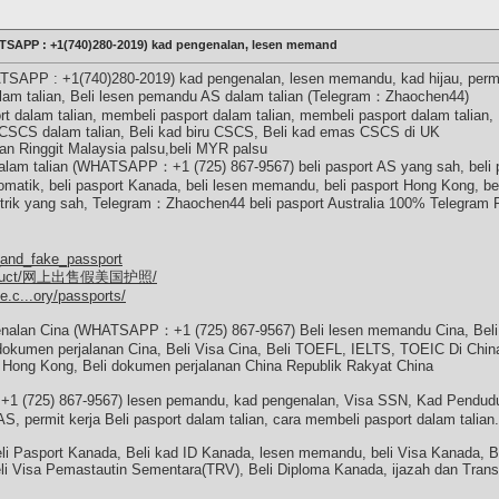
HATSAPP : +1(740)280-2019) kad pengenalan, lesen memand
ATSAPP : +1(740)280-2019) kad pengenalan, lesen memandu, kad hijau, permit
lam talian, Beli lesen pemandu AS dalam talian (Telegram：Zhaochen44)
 dalam talian, membeli pasport dalam talian, membeli pasport dalam talian, 
 CSCS dalam talian, Beli kad biru CSCS, Beli kad emas CSCS di UK
gan Ringgit Malaysia palsu,beli MYR palsu
dalam talian (WHATSAPP：+1 (725) 867-9567) beli pasport AS yang sah, beli 
lomatik, beli pasport Kanada, beli lesen memandu, beli pasport Hong Kong, bel
metrik yang sah, Telegram：Zhaochen44 beli pasport Australia 100% Telegram 
l_and_fake_passport
m/product/网上出售假美国护照/
e.c...ory/passports/
genalan Cina (WHATSAPP：+1 (725) 867-9567) Beli lesen memandu Cina, Beli p
li dokumen perjalanan Cina, Beli Visa Cina, Beli TOEFL, IELTS, TOEIC Di Chi
rt Hong Kong, Beli dokumen perjalanan China Republik Rakyat China
(725) 867-9567) lesen pemandu, kad pengenalan, Visa SSN, Kad Penduduk T
S, permit kerja Beli pasport dalam talian, cara membeli pasport dalam talian.
i Pasport Kanada, Beli kad ID Kanada, lesen memandu, beli Visa Kanada, Beli 
eli Visa Pemastautin Sementara(TRV), Beli Diploma Kanada, ijazah dan Transk