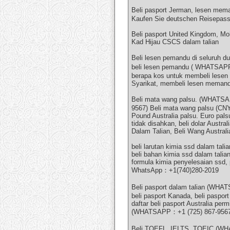
Beli pasport Jerman, lesen mem
Kaufen Sie deutschen Reisepass,
Beli pasport United Kingdom, Mo
Kad Hijau CSCS dalam talian
Beli lesen pemandu di seluruh
beli lesen pemandu ( WHATSAPP
berapa kos untuk membeli lese
Syarikat, membeli lesen memandu
Beli mata wang palsu. (WHATSAPP
9567) Beli mata wang palsu (CNY)
Pound Australia palsu. Euro pals
tidak disahkan, beli dolar Austra
Dalam Talian, Beli Wang Australi
beli larutan kimia ssd dalam tali
beli bahan kimia ssd dalam talian
formula kimia penyelesaian ssd,
WhatsApp：+1(740)280-2019
Beli pasport dalam talian (WHA
beli pasport Kanada, beli pasport
daftar beli pasport Australia p
(WHATSAPP：+1 (725) 867-9567), 
Beli TOEFL, IELTS, TOEIC (WHA