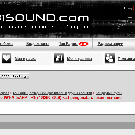
Вход
льбомы
Видеоклипы
Топ Радио
Радиостанции
Моя музыка
Моя страница
Пользов
портал
>
Концерты, вечеринки, фестивали и другие события
>
Концерты и туры
alsu (WHATSAPP : +1(740)280-2019) kad pengenalan, lesen memand