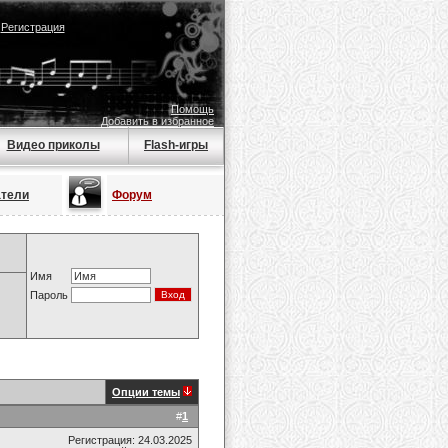
|
Регистрация
Помощь
Добавить в избранное
Видео приколы
Flash-игры
атели
Форум
Имя
Пароль
Опции темы
#
1
Регистрация: 24.03.2025