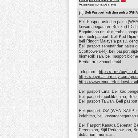
Активный пользователь
Beli Pasport asli dan palsu (W
Beli Pasport asli dan palsu (WH
kewarganegaraan. Beli kad ID da
Bagaimana untuk membeli pasport
membeli pasport, Beli Kad Hijau
beli Ringgit Malaysia palsu, den
Beli pasport sebenar dan palsu 
Scottbowers44), beli pasport dip
biometrik sah, beli pasport bio
Berdaftar：Zhaochen44
Telegram :
https://t.me/buy_rea
https://buyrealcurrency.co
https://www.counterfeitdocsforsal
Beli pasport Cina, Beli kad pen
Beli pasport republik china, Be
Beli pasport Taiwan, Beli paspo
Beli pasport USA (WHATSAPP：+1 
kelahiran, beli kewarganegaraan A
Beli Pasport Kanada Sebenar, Bel
Perceraian, Sijil Perkahwinan, B
dokumen Imunisasi.