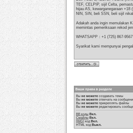
TEF, CELPIP, sijil Celta, pemast
hijau AS, kewarganegaraan +18 (
NIN, SIN, beli SSN, beli sijil n
Adakah anda ingin memulakan Keh
memintas pemeriksaan rekod je
WHATSAPP：+1 (725) 867-9567
Syarikat kami mempunyai pengal
Ваши права в разделе
Вы
не можете
создавать темы
Вы
не можете
отвечать на сообщен
Вы
не можете
прикреплять файлы
Вы
не можете
редактировать сообщ
BB коды
Вкл.
Смайлы
Вкл.
[IMG]
код
Вкл.
HTML код
Выкл.