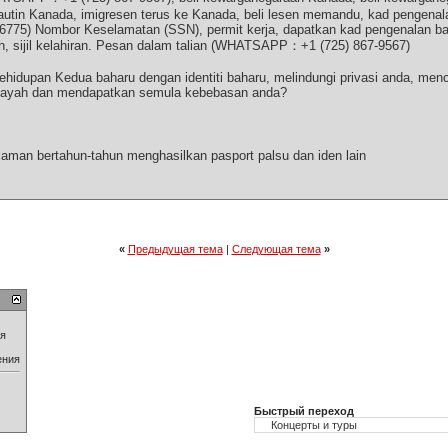
autin Kanada, imigresen terus ke Kanada, beli lesen memandu, kad pengenalan
6775) Nombor Keselamatan (SSN), permit kerja, dapatkan kad pengenalan ba
ikah, sijil kelahiran. Pesan dalam talian (WHATSAPP：+1 (725) 867-9567)
idupan Kedua baharu dengan identiti baharu, melindungi privasi anda, menci
nayah dan mendapatkan semula kebebasan anda?
aman bertahun-tahun menghasilkan pasport palsu dan iden lain
«
Предыдущая тема
|
Следующая тема
»
ия
ения
Быстрый переход