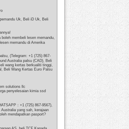
ro
pemandu Uk, Beli iD Uk, Beli
annya!
a boleh membeli lesen memandu,
 lesen memandu di Amerika
lsu, (Telegram: +1 (725) 867-
und Australia palsu (CAD), Beli
i wang kertas berkualiti tinggi,
ual, Beli Wang Kertas Euro Palsu
em solutions llc
arga penyelesaian kimia ssd
 (WHATSAPP：+1 (725) 867-9567),
t Australia yang sah, kerajaan
 boleh mendapatkan pasport?
araan AS, beli TCF Kanada,