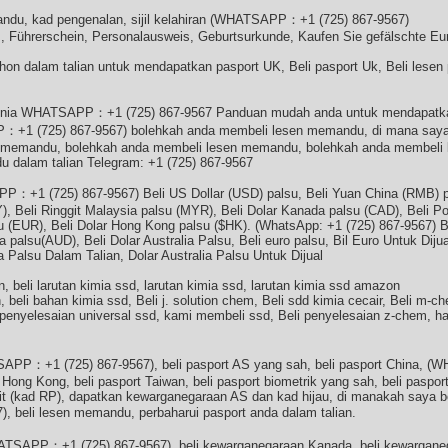
andu, kad pengenalan, sijil kelahiran (WHATSAPP：+1 (725) 867-9567)
 Führerschein, Personalausweis, Geburtsurkunde, Kaufen Sie gefälschte Eu
hon dalam talian untuk mendapatkan pasport UK, Beli pasport Uk, Beli lesen 
 dunia WHATSAPP：+1 (725) 867-9567 Panduan mudah anda untuk mendapatk
：+1 (725) 867-9567) bolehkah anda membeli lesen memandu, di mana say
n memandu, bolehkah anda membeli lesen memandu, bolehkah anda membeli
 dalam talian Telegram: +1 (725) 867-9567
：+1 (725) 867-9567) Beli US Dollar (USD) palsu, Beli Yuan China (RMB) pa
, Beli Ringgit Malaysia palsu (MYR), Beli Dolar Kanada palsu (CAD), Beli Po
u (EUR), Beli Dolar Hong Kong palsu ($HK). (WhatsApp: +1 (725) 867-9567) Bel
lia palsu(AUD), Beli Dolar Australia Palsu, Beli euro palsu, Bil Euro Untuk Dij
a Palsu Dalam Talian, Dolar Australia Palsu Untuk Dijual
an, beli larutan kimia ssd, larutan kimia ssd, larutan kimia ssd amazon
, beli bahan kimia ssd, Beli j. solution chem, Beli sdd kimia cecair, Beli m-ch
 penyelesaian universal ssd, kami membeli ssd, Beli penyelesaian z-chem, h
TSAPP：+1 (725) 867-9567), beli pasport AS yang sah, beli pasport China,
 Hong Kong, beli pasport Taiwan, beli pasport biometrik yang sah, beli paspor
ermit (kad RP), dapatkan kewarganegaraan AS dan kad hijau, di manakah saya
beli lesen memandu, perbaharui pasport anda dalam talian.
TSAPP：+1 (725) 867-9567), beli kewarganegaraan Kanada, beli kewarganeg