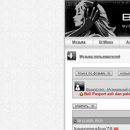
Музыка
Dj Mixes
А
Музыка пользователей
Bisound.com - Музыкальный 
Beli Pasport asli dan p
08.11.2025, 20:25
keepmealive78