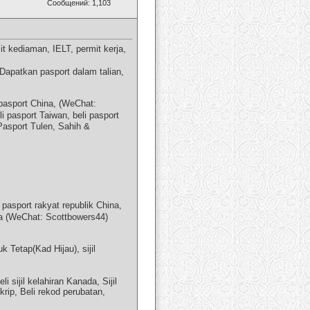
Сообщений: 1,103
 kediaman, IELT, permit kerja,
Dapatkan pasport dalam talian,
pasport China, (WeChat:
i pasport Taiwan, beli pasport
Pasport Tulen, Sahih &
asport rakyat republik China,
na (WeChat: Scottbowers44)
etap(Kad Hijau), sijil
sijil kelahiran Kanada, Sijil
rip, Beli rekod perubatan,