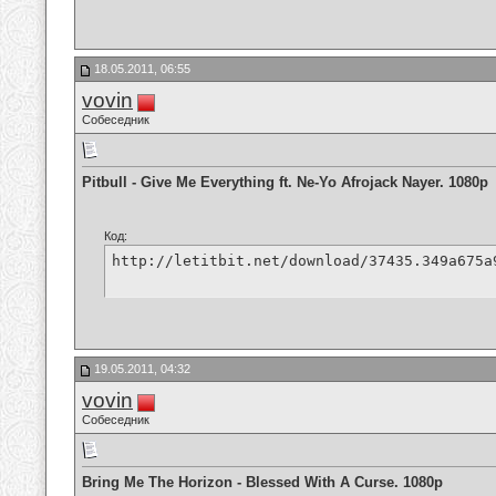
18.05.2011, 06:55
vovin
Собеседник
Pitbull - Give Me Everything ft. Ne-Yo Afrojack Nayer. 1080p
Код:
http://letitbit.net/download/37435.349a675a
19.05.2011, 04:32
vovin
Собеседник
Bring Me The Horizon - Blessed With A Curse. 1080p