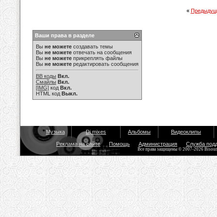
«
Предыдущ
Ваши права в разделе
Вы
не можете
создавать темы
Вы
не можете
отвечать на сообщения
Вы
не можете
прикреплять файлы
Вы
не можете
редактировать сообщения
BB коды
Вкл.
Смайлы
Вкл.
[IMG]
код
Вкл.
HTML код
Выкл.
Музыка
Dj mixes
Альбомы
Видеоклипы
Реклама на сайте
Помощь
Администрация
Служба под
Все права защищены © 2007-2026 Bisou