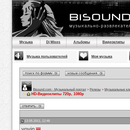
Музыка
Dj Mixes
Альбомы
Видеоклипы
Музыка пользователей
Моя музыка
Bisound.com - Музыкальный портал
>
Релизы
>
Музыкальные кл
HD-Видеоклипы 720p, 1080p
13.05.2011, 12:46
vovin