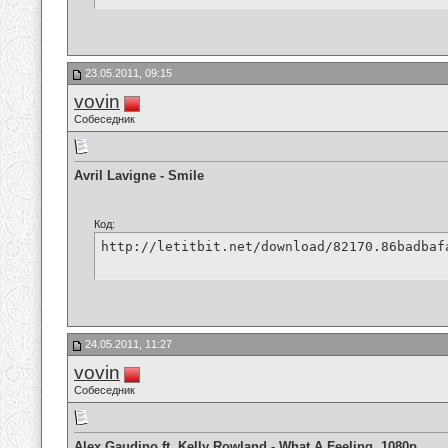
23.05.2011, 09:15
vovin
Собеседник
Avril Lavigne - Smile
Код:
http://letitbit.net/download/82170.86badbaf
24.05.2011, 11:27
vovin
Собеседник
Alex Gaudino ft. Kelly Rowland - What A Feeling. 1080p