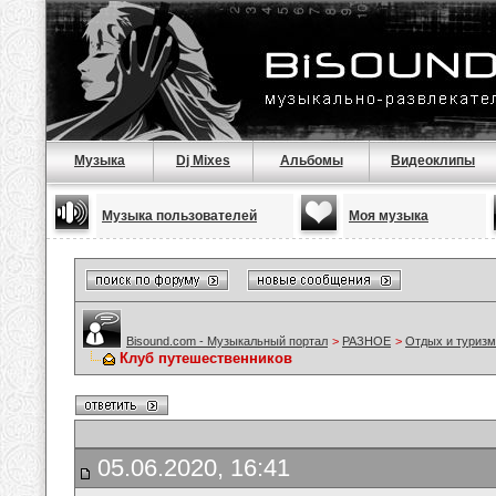
Музыка
Dj Mixes
Альбомы
Видеоклипы
Музыка пользователей
Моя музыка
Bisound.com - Музыкальный портал
>
РАЗНОЕ
>
Отдых и туризм
Клуб путешественников
05.06.2020, 16:41