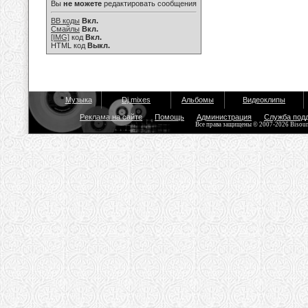
Вы
не можете
редактировать сообщения
BB коды
Вкл.
Смайлы
Вкл.
[IMG]
код
Вкл.
HTML код
Выкл.
Музыка
Dj mixes
Альбомы
Видеоклипы
Реклама на сайте
Помощь
Администрация
Служба под
Все права защищены © 2007-2026 Bisou