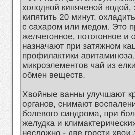
холодной кипяченой водой, 
кипятить 20 минут, охладить
с сахаром или медом. Это п
желчегонное, потогонное и 
назначают при затяжном каш
профилактики авитаминоза
микроэлементов чай из елк
обмен веществ.
Хвойные ванны улучшают к
органов, снимают воспален
болевого синдрома, при бол
желудка и климактерических
несложно - две горсти хвои 