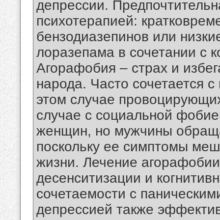
депрессии. Предпочтительн
психотерапией: кратковрем
бензодиазепинов или низки
лоразепама в сочетании с к
Агорафобия – страх и избе
народа. Часто сочетается с
этом случае провоцирующих
случае с социальной фобие
женщин, но мужчины обращ
поскольку ее симптомы меш
жизни. Лечение агорафобии
десенситизации и когнитивн
сочетаемости с паническим
депрессией также эффекти