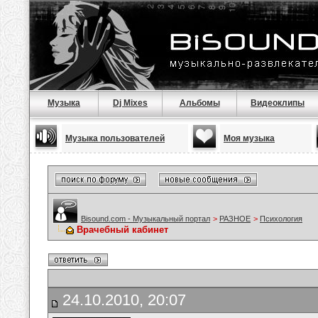
Музыка
Dj Mixes
Альбомы
Видеоклипы
Музыка пользователей
Моя музыка
Bisound.com - Музыкальный портал
>
РАЗНОЕ
>
Психология
Врачебный кабинет
24.10.2010, 20:07