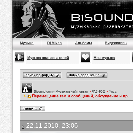
Музыка
Dj Mixes
Альбомы
Видеоклипы
Музыка пользователей
Моя музыка
Bisound.com - Музыкальный портал
>
РАЗНОЕ
>
Флуд
Перемещение тем и сообщений, обсуждение и пр.
22.11.2010, 23:06