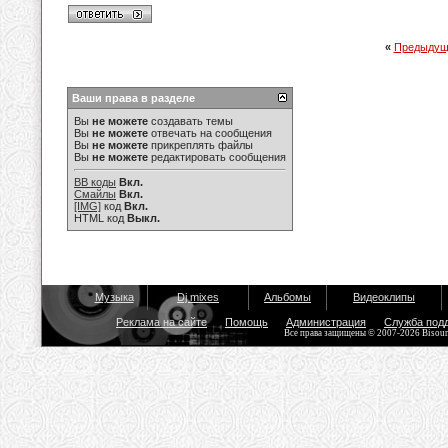
«
Предыдущ
Ваши права в разделе
Вы
не можете
создавать темы
Вы
не можете
отвечать на сообщения
Вы
не можете
прикреплять файлы
Вы
не можете
редактировать сообщения
BB коды
Вкл.
Смайлы
Вкл.
[IMG]
код
Вкл.
HTML код
Выкл.
Музыка
Dj mixes
Альбомы
Видеоклипы
Реклама на сайте
Помощь
Администрация
Служба под
Все права защищены © 2007-2026 Bisou