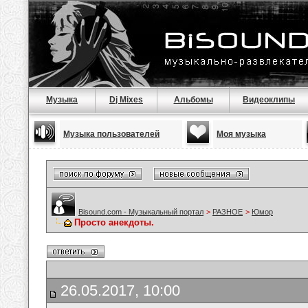
Музыка
Dj Mixes
Альбомы
Видеоклипы
Музыка пользователей
Моя музыка
Bisound.com - Музыкальный портал
>
РАЗНОЕ
>
Юмор
Просто анекдоты.
26.05.2017, 10:00