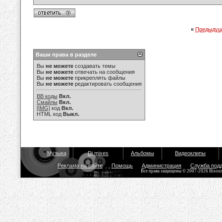
«
Предыдущ
Ваши права в разделе
Вы
не можете
создавать темы
Вы
не можете
отвечать на сообщения
Вы
не можете
прикреплять файлы
Вы
не можете
редактировать сообщения
BB коды
Вкл.
Смайлы
Вкл.
[IMG]
код
Вкл.
HTML код
Выкл.
Музыка
Dj mixes
Альбомы
Видеоклипы
Реклама на сайте
Помощь
Администрация
Служба под
Все права защищены © 2007-2026 Bisou