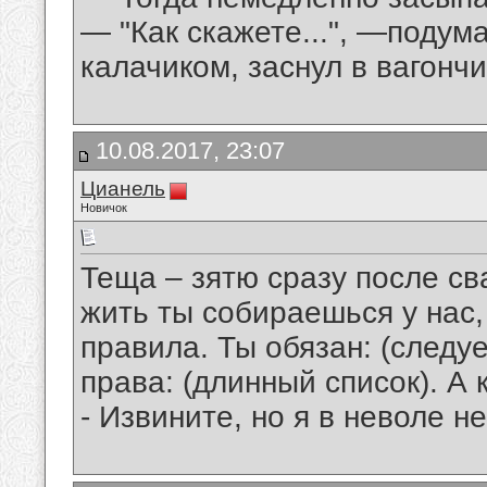
— "Как скажете...", —подум
калачиком, заснул в вагонч
10.08.2017, 23:07
Цианель
Новичок
Теща – зятю сразу после сва
жить ты собираешься у нас,
правила. Ты обязан: (следу
права: (длинный список). А 
- Извините, но я в неволе