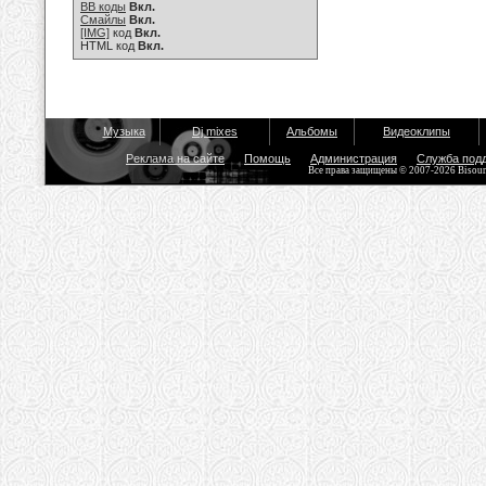
BB коды
Вкл.
Смайлы
Вкл.
[IMG]
код
Вкл.
HTML код
Вкл.
Музыка
Dj mixes
Альбомы
Видеоклипы
Реклама на сайте
Помощь
Администрация
Служба под
Все права защищены © 2007-2026 Bisou