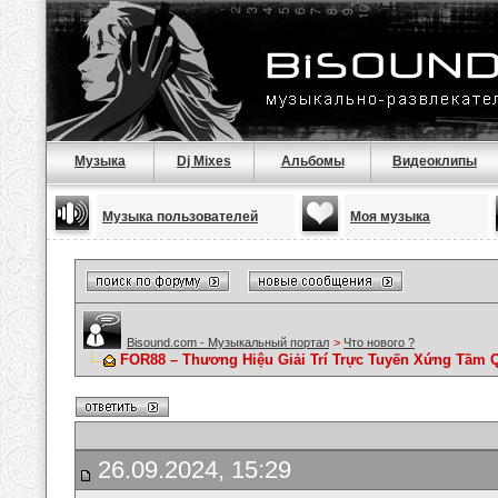
Музыка
Dj Mixes
Альбомы
Видеоклипы
Музыка пользователей
Моя музыка
Bisound.com - Музыкальный портал
>
Что нового ?
FOR88 – Thương Hiệu Giải Trí Trực Tuyến Xứng Tầm 
26.09.2024, 15:29