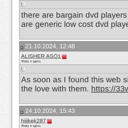
there are bargain dvd players t
are generic low cost dvd play
21.10.2024, 12:48
ALISHER ASQ1
Живу я здесь
As soon as I found this web s
the love with them.
https://3
24.10.2024, 15:43
hijikek287
Живу я здесь