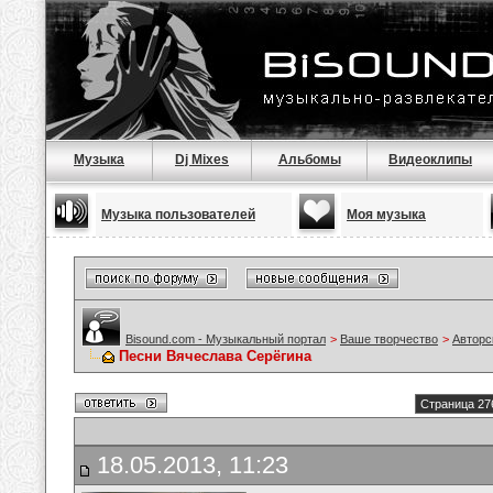
Музыка
Dj Mixes
Альбомы
Видеоклипы
Музыка пользователей
Моя музыка
Bisound.com - Музыкальный портал
>
Ваше творчество
>
Авторс
Песни Вячеслава Серёгина
Страница 27
18.05.2013, 11:23