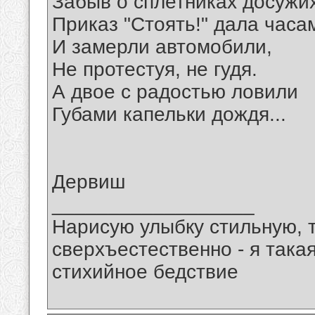
Забыв о сплетниках досужих
Приказ "Стоять!" дала часа
И замерли автомобили,
Не протестуя, не гудя.
А двое с радостью ловили
Губами капельки дождя...
Дервиш
__________________
Нарисую улыбку стильную, т
сверхъестественно - я така
стихийное бедствие