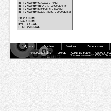
Вы
не можете
создавать темы
Вы
не можете
отвечать на сообщения
Вы
не можете
прикреплять файлы
Вы
не можете
редактировать сообщения
BB коды
Вкл.
Смайлы
Вкл.
[IMG]
код
Вкл.
HTML код
Выкл.
Музыка
Dj mixes
Альбомы
Видеоклипы
Реклама на сайте
Помощь
Администрация
Служба под
Все права защищены © 2007-2026 Bisou