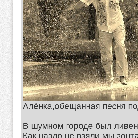
Алёнка,обещанная песня по
В шумном городе был ливен
Как назло не взяли мы зонта