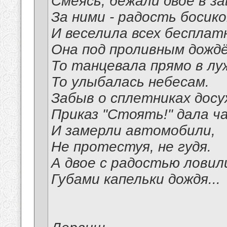
Смеясь, бежали двое в з
За ними - радость босико
И веселила всех бесплат
Она под проливным дожд
То танцевала прямо в лу
То улыбалась небесам.
Забыв о сплетниках досу
Приказ "Стоять!" дала ч
И замерли автомобили,
Не протестуя, не гудя.
А двое с радостью ловил
Губами капельки дождя...