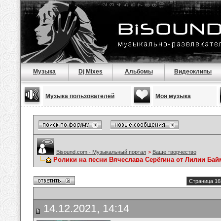
Музыка
Dj Mixes
Альбомы
Видеоклипы
Музыка пользователей
Моя музыка
Bisound.com - Музыкальный портал
>
Ваше творчество
Ролики на песни Вячеслава Серёгина от Лилии Ба
Страница 16
14.12.2021, 14:14