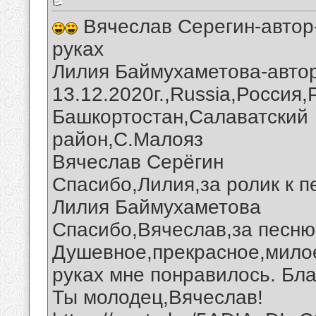
Вячеслав Серегин-автор-
руках
Лилия Баймухаметова-автор 
13.12.2020г.,Russia,Россия
Башкортостан,Салаватский
район,С.Малояз
Вячеслав Серёгин
Спасибо,Лилия,за ролик к п
Лилия Баймухаметова
Спасибо,Вячеслав,за песню 
Душевное,прекрасное,милое
руках мне понравилось. Бла
Ты молодец,Вячеслав!