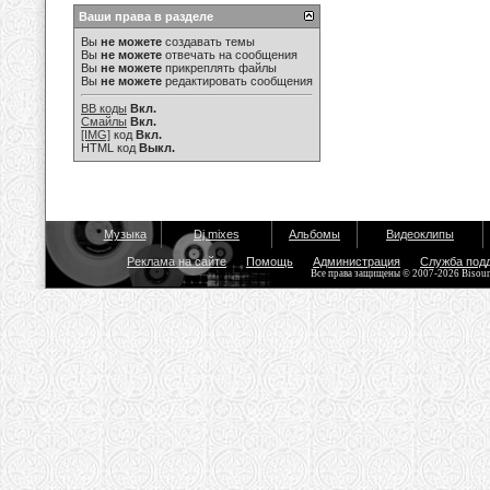
Ваши права в разделе
Вы
не можете
создавать темы
Вы
не можете
отвечать на сообщения
Вы
не можете
прикреплять файлы
Вы
не можете
редактировать сообщения
BB коды
Вкл.
Смайлы
Вкл.
[IMG]
код
Вкл.
HTML код
Выкл.
Музыка
Dj mixes
Альбомы
Видеоклипы
Реклама на сайте
Помощь
Администрация
Служба под
Все права защищены © 2007-2026 Bisou