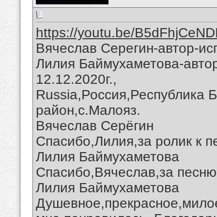
https://youtu.be/B5dFhjCeN
Вячеслав Серегин-автор-ис
Лилия Баймухаметова-автор
12.12.2020г.,
Russia,Россия,Республика 
район,с.Малояз.
Вячеслав Серёгин
Спасибо,Лилия,за ролик к п
Лилия Баймухаметова
Спасибо,Вячеслав,за песню 
Лилия Баймухаметова
Душевное,прекрасное,мило