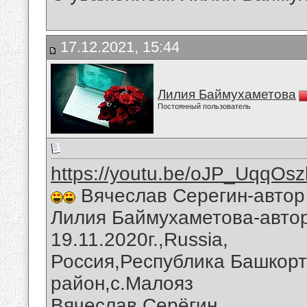
17.12.2021, 15:44
Лилия Баймухаметова
Постоянный пользователь
https://youtu.be/oJP_UqqOsz
Вячеслав Серегин-автор 
Лилия Баймухаметова-автор
19.11.2020г.,Russia,
Россия,Республика Башкорт
район,с.Малояз
Вячеслав Серёгин