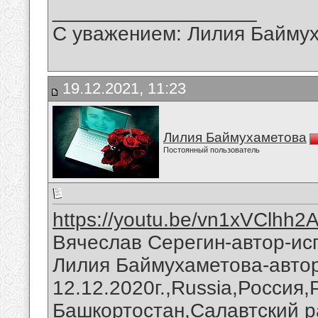
__________________
С уважением: Лилия Байму
19.12.2021, 11:23
Лилия Баймухаметова
Постоянный пользователь
https://youtu.be/vn1xVClhh2
Вячеслав Серегин-автор-ис
Лилия Баймухаметова-автор
12.12.2020г.,Russia,Россия
Башкортостан,Салавтский р