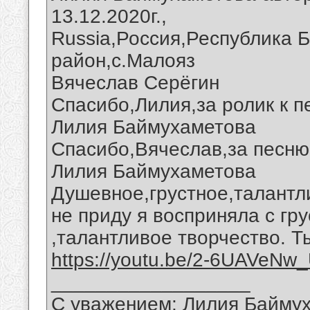
13.12.2020г.,
Russia,Россия,Республика 
район,с.Малояз
Вячеслав Серёгин
Спасибо,Лилия,за ролик к п
Лилия Баймухаметова
Спасибо,Вячеслав,за песню 
Лилия Баймухаметова
Душевное,грустное,талантл
не приду я восприняла с гр
,талантливое творчество. Т
https://youtu.be/2-6UAVeNw
__________________
С уважением: Лилия Байму