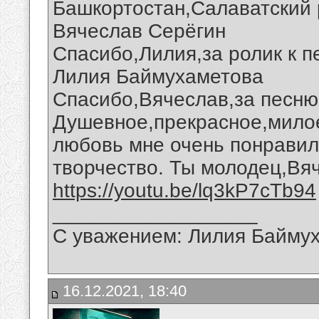
Башкортостан,Салаватский 
Вячеслав Серёгин
Спасибо,Лилия,за ролик к п
Лилия Баймухаметова
Спасибо,Вячеслав,за песню 
Душевное,прекрасное,милое
любовь мне очень понравил
творчество. Ты молодец,Вя
https://youtu.be/lq3kP7cTb94
__________________
С уважением: Лилия Байму
16.12.2021, 18:40