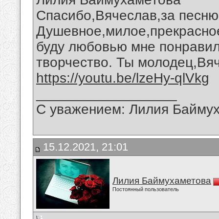
Спасибо,Вячеслав,за песню 
Душевное,милое,прекрасное
буду любовью мне понравил
творчество. Ты молодец,Вя
https://youtu.be/lzeHy-qlVkg
__________________
С уважением: Лилия Байму
15.12.2021, 21:01
Лилия Баймухаметова
Постоянный пользователь