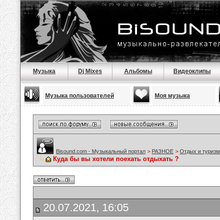
Музыка
Dj Mixes
Альбомы
Видеоклипы
Музыка пользователей
Моя музыка
Bisound.com - Музыкальный портал
>
РАЗНОЕ
>
Отдых и туризм
Куда бы вы хотели поехать отдыхать ?
20.07.2021, 16:05