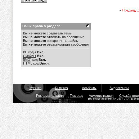
«
Предыдущ
Ваши права в разделе
Вы
не можете
создавать темы
Вы
не можете
отвечать на сообщения
Вы
не можете
прикреплять файлы
Вы
не можете
редактировать сообщения
BB коды
Вкл.
Смайлы
Вкл.
[IMG]
код
Вкл.
HTML код
Выкл.
Музыка
Dj mixes
Альбомы
Видеоклипы
Реклама на сайте
Помощь
Администрация
Служба под
Все права защищены © 2007-2026 Bisou