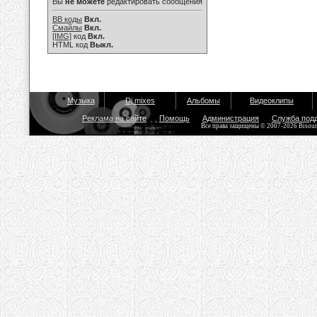
Вы
не можете
редактировать сообщения
BB коды
Вкл.
Смайлы
Вкл.
[IMG]
код
Вкл.
HTML код
Выкл.
Музыка
Dj mixes
Альбомы
Видеоклипы
Реклама на сайте
Помощь
Администрация
Служба под
Все права защищены © 2007-2026 Bisou