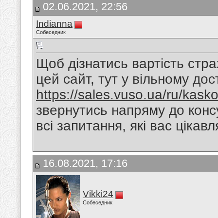
02.06.2021, 22:56
Indianna
Собеседник
Щоб дізнатись вартість стр
цей сайт, тут у вільному до
https://sales.vuso.ua/ru/kask
звернутись напряму до консу
всі запитання, які вас цікавл
16.08.2021, 17:16
Vikki24
Собеседник