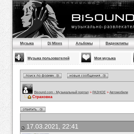
Музыка
Dj Mixes
Альбомы
Видеоклипы
Музыка пользователей
Моя музыка
Bisound.com - Музыкальный портал
>
РАЗНОЕ
>
Автомобили
Страховка
17.03.2021, 22:41