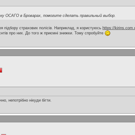
у ОСАГО в Броварах, помогите сделать правильный выбор.
для підбору страхових полісів. Наприклад, я користуюсь
https://kirins.com.
ієнтів про них. До того ж приємні знижки. Тому спробуйте
чно, непотрібно нікуди бігти.