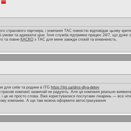
о страхового партнера, і компанія ТАС повністю відповідає цьому критер
і умови та адекватні ціни. Їхня служба підтримки працює 24/7, що дуже з
то та повне
КАСКО
з ТАС для мене завжди спокій та впевненість.
я для себе та родини в ITG
https://itg.ua/dms-dlya-detey
страхові компанії зазвичай не радують. Але ця компанія реально виявила
, і це не просто слова. Вже користувалися послугами лікарень — все чіт
ову компанію. А ще там можна оформити автострахування