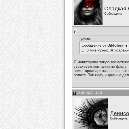
Сладкая 
Собеседник
Цитата:
Сообщение от
Diklofera
О, и мне нужно. А удалё
Я мониторила такую возможнос
страховые компании по факту.
помог предварительно всю сто
оплате. Так буду и дальше дел
15.09.2021, 16:03
Денисо
Собеседник