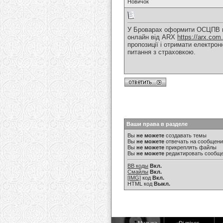
Новичок
У Броварах оформити ОСЦПВ мо
онлайн від ARX
https://arx.com.
пропозиції і отримати електрон
питання з страховкою.
Ваши права в разделе
Вы
не можете
создавать темы
Вы
не можете
отвечать на сообщен
Вы
не можете
прикреплять файлы
Вы
не можете
редактировать сообщ
BB коды
Вкл.
Смайлы
Вкл.
[IMG]
код
Вкл.
HTML код
Выкл.