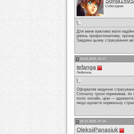
Sonja159S
Собеседник
Для мене важливо мати надійног
рівень професіоналізму, прозор
Завдяки цьому страхування ав
24.03.2025, 03:17
tefanga
Любитель
Оформляв медичне страхуванн
Спочатку трохи переживав, бо 
поліс онлайн, ціни — адекватні
якщо шукаєте нормальну страх
29.12.2025, 07:24
OleksiiPanasiuk