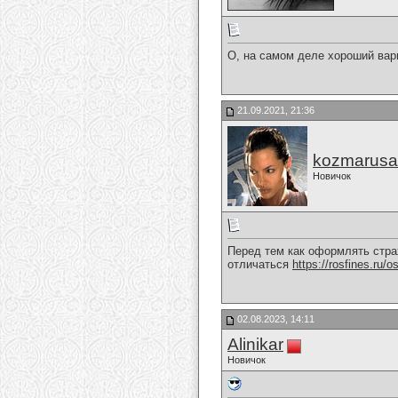
О, на самом деле хороший вар
21.09.2021, 21:36
kozmarusa
Новичок
Перед тем как оформлять стра
отличаться
https://rosfines.ru/o
02.08.2023, 14:11
Alinikar
Новичок