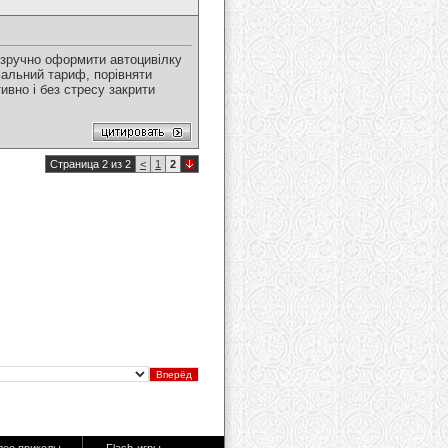
 зручно оформити автоцивілку
альний тариф, порівняти
ивно і без стресу закрити
Страница 2 из 2
<
1
2