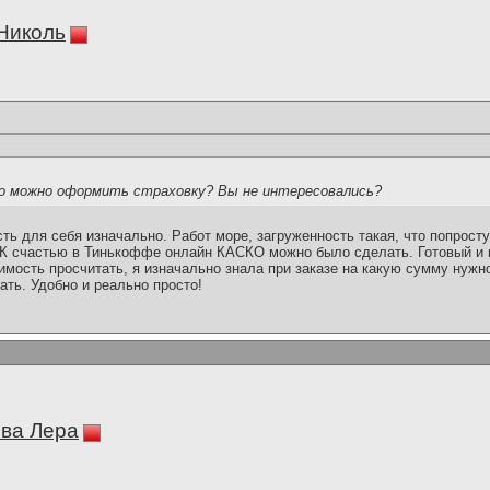
Николь
нно можно оформить страховку? Вы не интересовались?
ть для себя изначально. Работ море, загруженность такая, что попрост
 К счастью в Тинькоффе онлайн КАСКО можно было сделать. Готовый и
имость просчитать, я изначально знала при заказе на какую сумму нужн
ать. Удобно и реально просто!
ва Лера