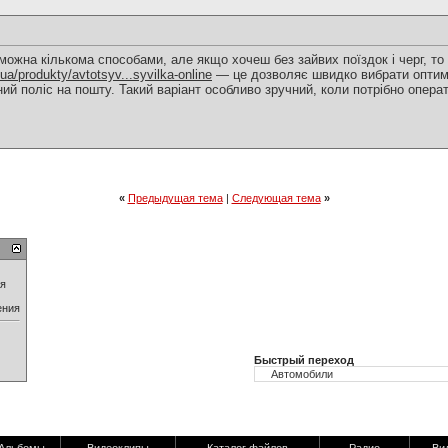
жна кількома способами, але якщо хочеш без зайвих поїздок і черг, то
ua/produkty/avtotsyv...syvilka-online
— це дозволяє швидко вибрати оптим
ний поліс на пошту. Такий варіант особливо зручний, коли потрібно операт
«
Предыдущая тема
|
Следующая тема
»
ия
ения
Быстрый переход