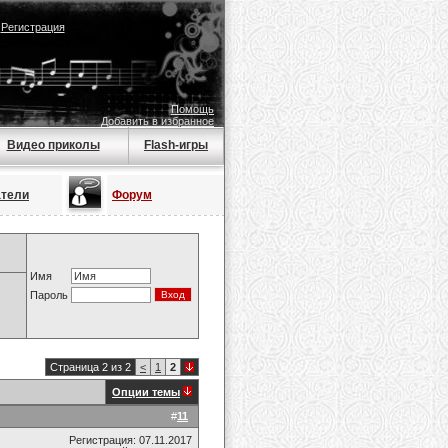
|
Регистрация
Помощь
Добавить в избранное
Видео приколы
Flash-игры
атели
Форум
Имя
Пароль
Страница 2 из 2
<
1
2
Опции темы
#
11
Регистрация: 07.11.2017