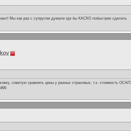
иант! Мы как раз с супругом думали где бы КАСКО побыстрее сделать
kov
ховку, советую сравнить цены у разных страховых, т.к. стоимость ОСАГ
sago