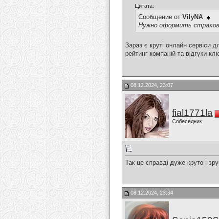
Цитата:
Сообщение от
VilyNA
Нужно оформить страховк
Зараз є круті онлайн сервіси 
рейтинг компаній та відгуки кл
08.12.2024, 23:07
fial1771la
Собеседник
Так це справді дуже круто і зру
08.12.2024, 23:34