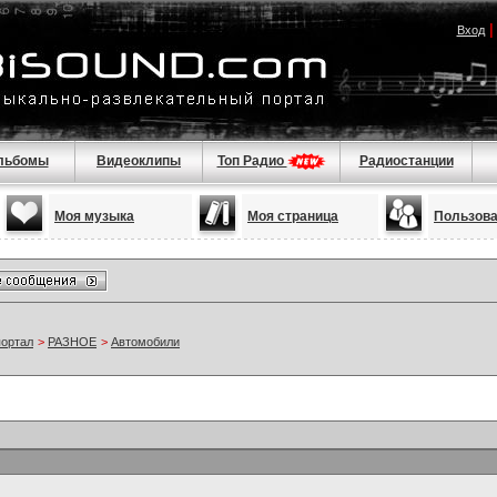
Вход
льбомы
Видеоклипы
Топ Радио
Радиостанции
Моя музыка
Моя страница
Пользов
портал
>
РАЗНОЕ
>
Автомобили