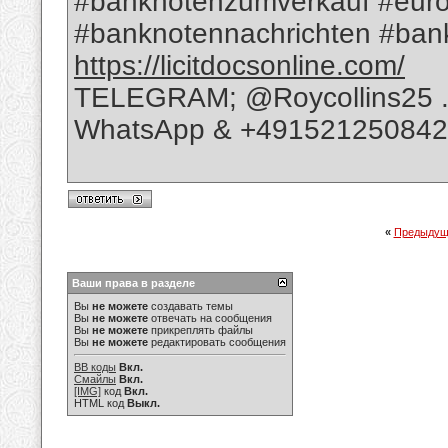
#banknotenzumverkauf #euro
#banknotennachrichten #bank
https://licitdocsonline.com/
TELEGRAM; @Roycollins25 
WhatsApp & +49152125084
«
Предыдущ
Ваши права в разделе
Вы
не можете
создавать темы
Вы
не можете
отвечать на сообщения
Вы
не можете
прикреплять файлы
Вы
не можете
редактировать сообщения
BB коды
Вкл.
Смайлы
Вкл.
[IMG]
код
Вкл.
HTML код
Выкл.