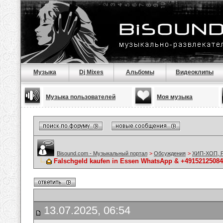
Музыка
Dj Mixes
Альбомы
Видеоклипы
Музыка пользователей
Моя музыка
Bisound.com - Музыкальный портал
>
Обсуждения
>
ХИП-ХОП, Р
Falschgeld kaufen in Essen WhatsApp & +49152125084
13.07.2025, 06:54