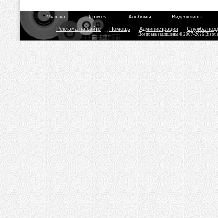
Музыка
Dj mixes
Альбомы
Видеоклипы
Реклама на сайте
Помощь
Администрация
Служба под
Все права защищены © 2007-2026 Bisou