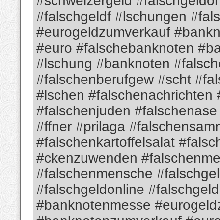
#schweizergeld #falschgeldon
#falschgeldf #lschungen #fa
#eurogeldzumverkauf #bank
#euro #falschebanknoten #b
#lschung #banknoten #falsch
#falschenberufgew #scht #fa
#lschen #falschenachrichten
#falschenjuden #falschenas
#ffner #prilaga #falschensam
#falschenkartoffelsalat #fa
#ckenzuwenden #falschenme
#falschenmensche #falschge
#falschgeldonline #falschgel
#banknotenmesse #eurogeld