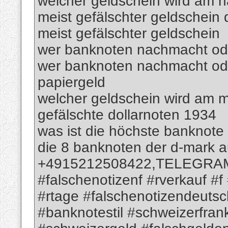
welcher geldschein wird am h
meist gefälschter geldschein 
meist gefälschter geldschein
wer banknoten nachmacht oder
wer banknoten nachmacht ode
papiergeld
welcher geldschein wird am m
gefälschte dollarnoten 1934
was ist die höchste banknote
die 8 banknoten der d-mark 
+4915212508422,TELEGRAM; 
#falschenotizenf #rverkauf #f
#rtage #falschenotizendeutsc
#banknotestil #schweizerfra