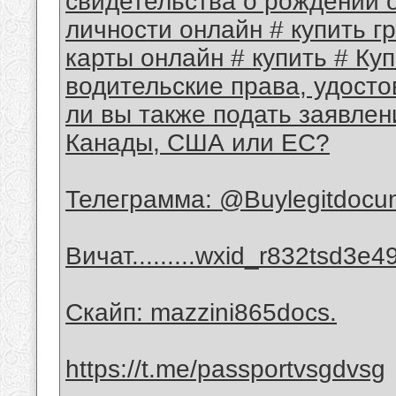
свидетельства о рождении 
личности онлайн # купить гр
карты онлайн # купить # Ку
водительские права, удосто
ли вы также подать заявлен
Канады, США или ЕС?
Телеграмма: @Buylegitdocum
Вичат.........wxid_r832tsd3e
Скайп: mazzini865docs.
https://t.me/passportvsgdvsg