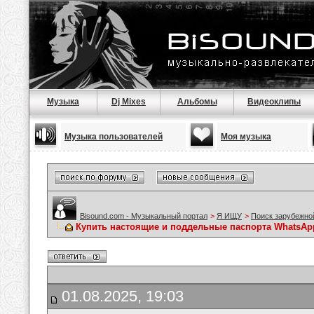
Музыка
Dj Mixes
Альбомы
Видеоклипы
Музыка пользователей
Моя музыка
Bisound.com - Музыкальный портал
>
Я ИЩУ
>
Поиск зарубежно
Купить настоящие и поддельные паспорта WhatsApp
01.08.2025, 19:03