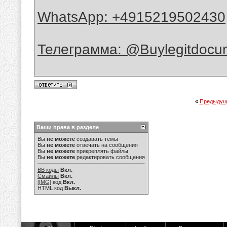
WhatsApp: +4915219502430
Телеграмма: @Buylegitdocu
«
Предыдущ
Ваши права в разделе
Вы
не можете
создавать темы
Вы
не можете
отвечать на сообщения
Вы
не можете
прикреплять файлы
Вы
не можете
редактировать сообщения
BB коды
Вкл.
Смайлы
Вкл.
[IMG]
код
Вкл.
HTML код
Выкл.