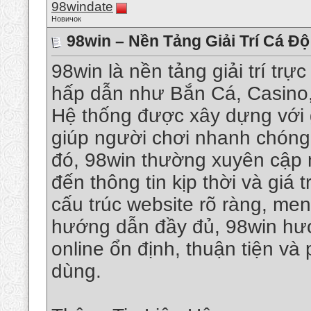
98windate
Новичок
98win – Nền Tảng Giải Trí Cá Đ
98win là nền tảng giải trí tr
hấp dẫn như Bắn Cá, Casino
Hệ thống được xây dựng với g
giúp người chơi nhanh chóng 
đó, 98win thường xuyên cập 
đến thông tin kịp thời và giá 
cấu trúc website rõ ràng, men
hướng dẫn đầy đủ, 98win hướng
online ổn định, thuận tiện và
dùng.