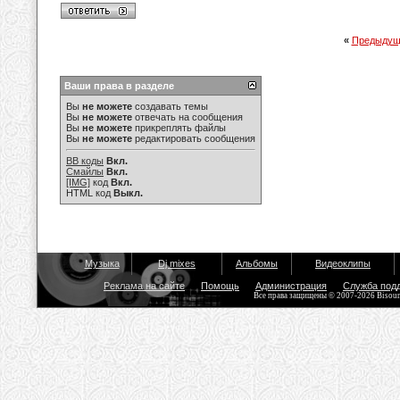
«
Предыдущ
Ваши права в разделе
Вы
не можете
создавать темы
Вы
не можете
отвечать на сообщения
Вы
не можете
прикреплять файлы
Вы
не можете
редактировать сообщения
BB коды
Вкл.
Смайлы
Вкл.
[IMG]
код
Вкл.
HTML код
Выкл.
Музыка
Dj mixes
Альбомы
Видеоклипы
Реклама на сайте
Помощь
Администрация
Служба под
Все права защищены © 2007-2026 Bisou