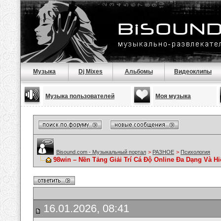
Музыка
Dj Mixes
Альбомы
Видеоклипы
Музыка пользователей
Моя музыка
Bisound.com - Музыкальный портал
>
РАЗНОЕ
>
Психология
98win – Nền Tảng Giải Trí Cá Độ Online Đa Dạng Và Hi
16.01.2026, 08:41