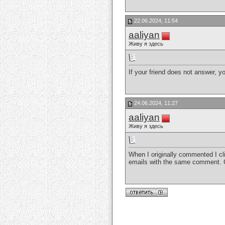
22.06.2024, 11:54
aaliyan
Живу я здесь
If your friend does not answer, 
24.06.2024, 11:27
aaliyan
Живу я здесь
When I originally commented I c
emails with the same comment. C