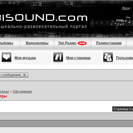
Вход
льбомы
Видеоклипы
Топ Радио
Радиостанции
Моя музыка
Моя страница
Пользов
портал
>
Обсуждения
етры
Страница 1 