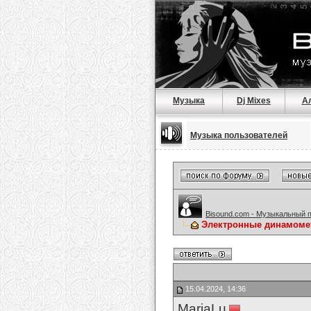
Музыка
Dj Mixes
А
Музыка пользователей
Bisound.com - Музыкальный 
Электронные динамом
15.04.2024, 14:36
MariaLu