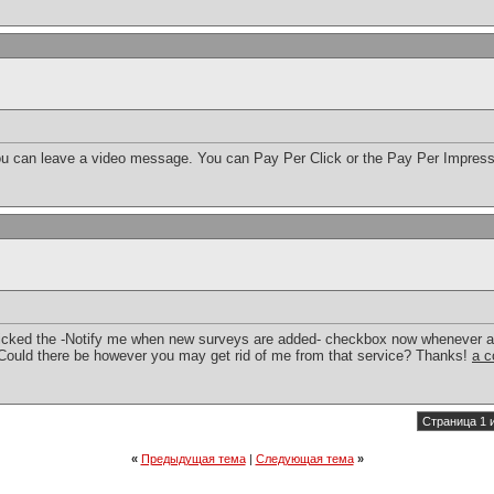
you can leave a video message. You can Pay Per Click or the Pay Per Impres
licked the -Notify me when new surveys are added- checkbox now whenever a
ould there be however you may get rid of me from that service? Thanks!
a c
Страница 1 
«
Предыдущая тема
|
Следующая тема
»