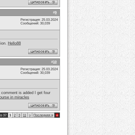
#
9
Регистрация: 25.03.2024
Сообщений: 30,039
sion.
Hello88
#
10
Регистрация: 25.03.2024
Сообщений: 30,039
 comment is added I get four
ourse in miracles
из 37
1
2
3
11
>
Последняя
»