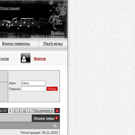
|
Регистрация
Помощь
Добавить в избранное
Видео приколы
Flash-игры
атели
Форум
Имя
Пароль
из 37
1
2
3
11
>
Последняя
»
Опции темы
#
1
Регистрация: 08.11.2023