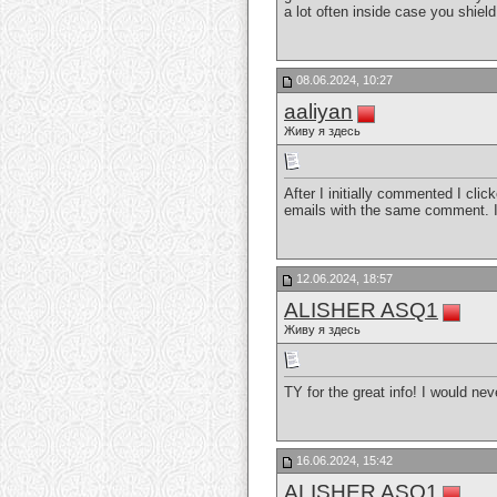
a lot often inside case you shield
08.06.2024, 10:27
aaliyan
Живу я здесь
After I initially commented I cl
emails with the same comment. 
12.06.2024, 18:57
ALISHER ASQ1
Живу я здесь
TY for the great info! I would ne
16.06.2024, 15:42
ALISHER ASQ1