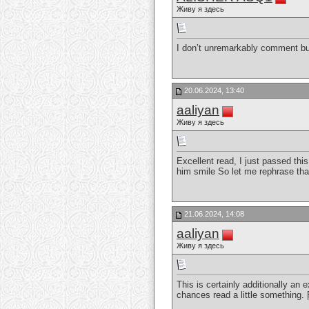
Живу я здесь
I don’t unremarkably comment but
20.06.2024, 13:40
aaliyan
Живу я здесь
Excellent read, I just passed thi
him smile So let me rephrase tha
21.06.2024, 14:08
aaliyan
Живу я здесь
This is certainly additionally an 
chances read a little something.