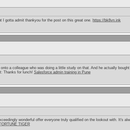
 I gotta admit thankyou for the post on this great one.
https://bk8vn.ink
s onto a colleague who was doing a little study on that. And he actually bought
t: Thanks for lunch!
Salesforce admin training in Pune
exceedingly wonderful offer everyone truly qualified on the lookout with. It's al
FORTUNE TIGER