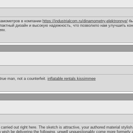
намометров в компании
https://industrialcom.ru/dinamometry-elektronnye/
бы
пактный дизайн и высокую надежность, что позволило нам улучшить кон
иях.
 true man, not a counterfeit.
inflatable rentals kissimmee
 carried out right here. The sketch is attractive, your authored material styl
 wish be delivering the following. unwell unquestionably come more formerly 