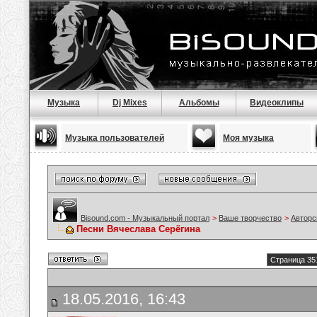
Музыка
Dj Mixes
Альбомы
Видеоклипы
Музыка пользователей
Моя музыка
Bisound.com - Музыкальный портал
>
Ваше творчество
>
Авторс
Песни Вячеслава Серёгина
Страница 35
18.05.2016, 16:43