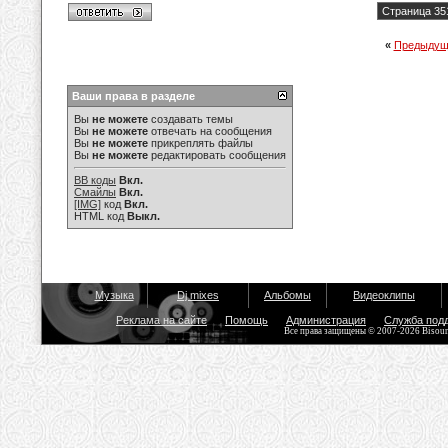
Страница 35
«
Предыдущ
Ваши права в разделе
Вы
не можете
создавать темы
Вы
не можете
отвечать на сообщения
Вы
не можете
прикреплять файлы
Вы
не можете
редактировать сообщения
BB коды
Вкл.
Смайлы
Вкл.
[IMG]
код
Вкл.
HTML код
Выкл.
Музыка
Dj mixes
Альбомы
Видеоклипы
Реклама на сайте
Помощь
Администрация
Служба под
Все права защищены © 2007-2026 Bisou