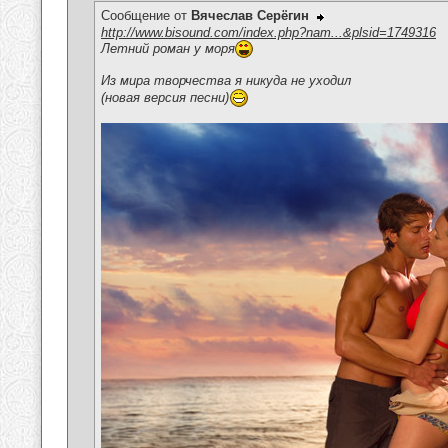
Сообщение от
Вячеслав Серёгин
http://www.bisound.com/index.php?nam...&plsid=1749316
Летний роман у моря
Из мира творчества я никуда не уходил
(новая версия песни)