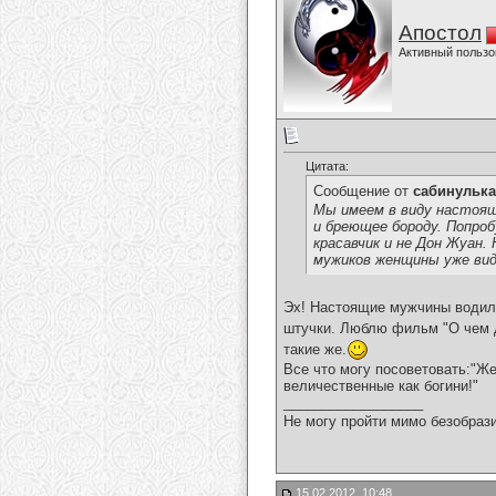
Апостол
Активный пользо
Цитата:
Сообщение от
сабинулька
Мы имеем в виду настоящ
и бреющее бороду. Попро
красавчик и не Дон Жуан
мужиков женщины уже видя
Эх! Настоящие мужчины водили
штучки. Люблю фильм "О чем д
такие же.
Все что могу посоветовать:"Ж
величественные как богини!"
__________________
Не могу пройти мимо безобрази
15.02.2012, 10:48