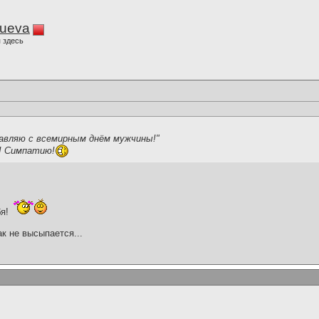
lueva
 здесь
равляю с всемирным днём мужчины!"
а! Симпатию!
бя!
ак не высыпается...