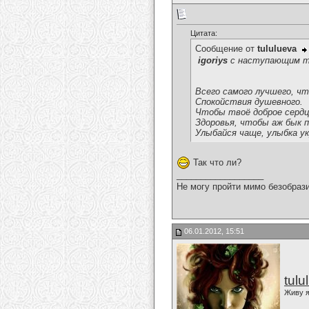
Цитата:
Сообщение от
tululueva
igoriys
с наступающим т
Всего самого лучшего, чт
Спокойствия душевного.
Чтобы твоё доброе сердц
Здоровья, чтобы аж бык п
Улыбайся чаще, улыбка у
Так что ли?
__________________
Не могу пройти мимо безобрази
06.01.2012, 15:51
tulu
Живу я