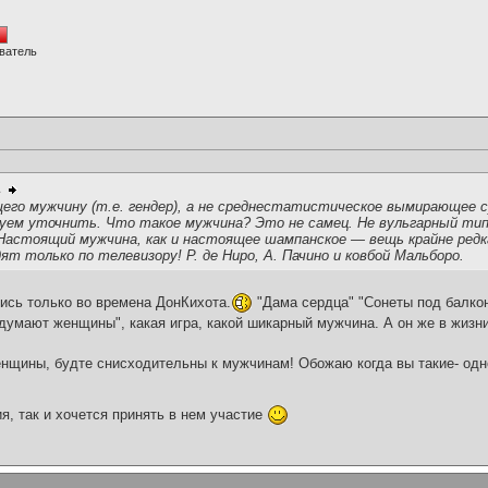
ватель
его мужчину (т.е. гендер), а не среднестатистическое вымирающее 
буем уточнить. Что такое мужчина? Это не самец. Не вульгарный тип
. Настоящий мужчина, как и настоящее шампанское — вещь крайне ред
т только по телевизору! Р. де Ниро, А. Пачино и ковбой Мальборо.
сь только во времена ДонКихота.
"Дама сердца" "Сонеты под балко
умают женщины", какая игра, какой шикарный мужчина. А он же в жизн
енщины, будте снисходительны к мужчинам! Обожаю когда вы такие- од
я, так и хочется принять в нем участие