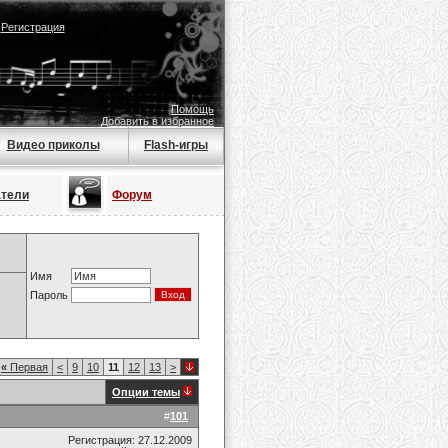
|
Регистрация
Помощь
Добавить в избранное
Видео приколы
Flash-игры
атели
Форум
Имя
Пароль
«
Первая
<
9
10
11
12
13
>
Опции темы
#
101
Регистрация: 27.12.2009