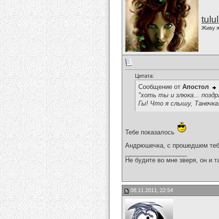
tulu
Живу я
Цитата:
Сообщение от
Апостол
"хоть ты и злюка... позд
Гы! Что я слышу, Танечк
Тебе показалось
Андрюшечка, с прошедшем те
__________________
Не будите во мне зверя, он и т
08.11.2011, 22:54