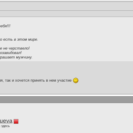
ебя!!!
о есть в этом мире.
е не черствело!
озавидовал!
крашает мужчину.
я, так и хочется принять в нем участие
lueva
 здесь