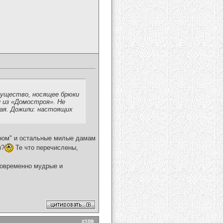
существо, носящее брюки
 из «Домостроя». Не
кая. Дожили: настоящих
ном" и остальные милые дамам
и?
Те что перечислены,
новременно мудрые и
#
109