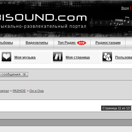
Вход
льбомы
Видеоклипы
Топ Радио
Радиостанции
Моя музыка
Моя страница
Пользов
портал
>
РАЗНОЕ
>
Он и Она
Страница 11 из 13