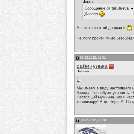
Цитата:
Сообщение от
tululueva
Дааааа
А я стою за этой дверью и
__________________
Не могу пройти мимо безобрази
05.02.2012, 19:51
сабинулька
Новичок
Мы имеем в виду настоящего м
бороду. Попробуем уточнить. Ч
Настоящий мужчина, как и на
телевизору! Р. де Ниро, А. Па
14.02.2012, 22:10