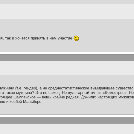
я, так и хочется принять в нем участие
ужчину (т.е. гендер), а не среднестатистическое вымирающее существ
то такое мужчина? Это не самец. Не вульгарный тип из «Домостроя». Не
стоящее шампанское — вещь крайне редкая. Дожили: настоящих мужиков
чино и ковбой Мальборо.