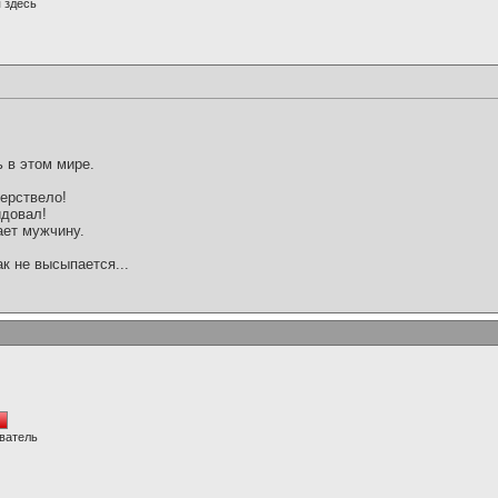
 здесь
!
ь в этом мире.
черствело!
идовал!
ает мужчину.
ак не высыпается...
ватель