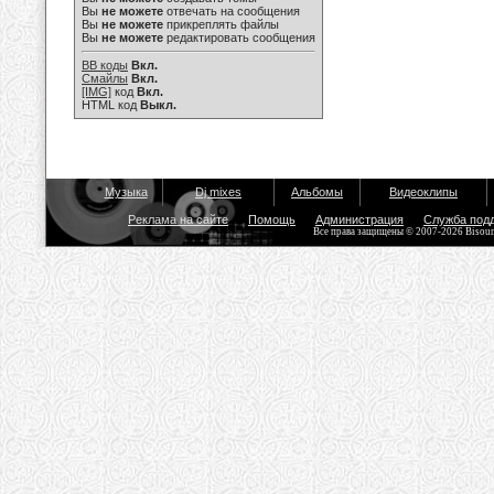
Вы
не можете
отвечать на сообщения
Вы
не можете
прикреплять файлы
Вы
не можете
редактировать сообщения
BB коды
Вкл.
Смайлы
Вкл.
[IMG]
код
Вкл.
HTML код
Выкл.
Музыка
Dj mixes
Альбомы
Видеоклипы
Реклама на сайте
Помощь
Администрация
Служба под
Все права защищены © 2007-2026 Bisou