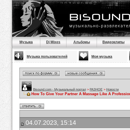
Музыка
Dj Mixes
Альбомы
Видеоклипы
Музыка пользователей
Моя музыка
Bisound.com - Музыкальный портал
>
РАЗНОЕ
>
Новости
How To Give Your Partner A Massage Like A Professio
04.07.2023, 15:14