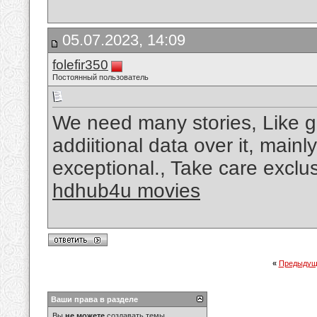
05.07.2023, 14:09
folefir350
Постоянный пользователь
We need many stories, Like g
addiitional data over it, main
exceptional., Take care exclus
hdhub4u movies
«
Предыдущ
Ваши права в разделе
Вы
не можете
создавать темы