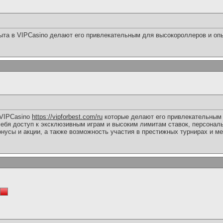
пыта в VIPCasino делают его привлекательным для высокороллеров и оп
 VIPCasino
https://vipforbest.com/ru
которые делают его привлекательным
себя доступ к эксклюзивным играм и высоким лимитам ставок, персонал
нусы и акции, а также возможность участия в престижных турнирах и ме