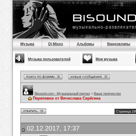
Музыка
Dj Mixes
Альбомы
Видеоклипы
Музыка пользователей
Моя музыка
Bisound.com - Музыкальный портал
>
Ваше творчество
Перепевки от Вячеслава Серёгина
Страница 19
02.12.2017, 17:37