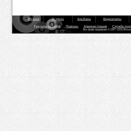
Музыка
Dj mixes
Альбомы
Видеоклипы
Реклама на сайте
Помощь
Администрация
Служба под
Все права защищены © 2007-2026 Bisou