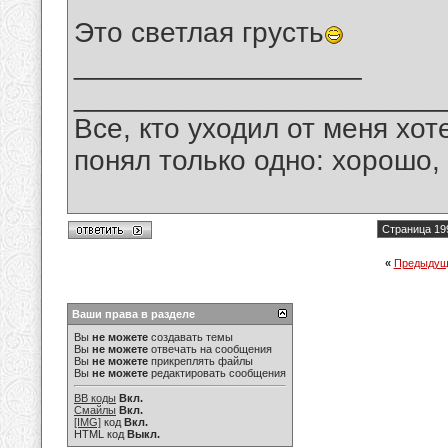
Это светлая грусть
__________________
_______________________
Все, кто уходил от меня хот
понял только одно: хорошо,
Страница 19
«
Предыдущ
Ваши права в разделе
Вы
не можете
создавать темы
Вы
не можете
отвечать на сообщения
Вы
не можете
прикреплять файлы
Вы
не можете
редактировать сообщения
BB коды
Вкл.
Смайлы
Вкл.
[IMG]
код
Вкл.
HTML код
Выкл.