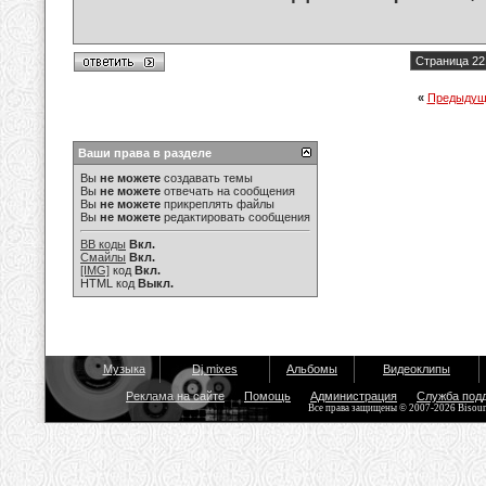
Страница 22
«
Предыдущ
Ваши права в разделе
Вы
не можете
создавать темы
Вы
не можете
отвечать на сообщения
Вы
не можете
прикреплять файлы
Вы
не можете
редактировать сообщения
BB коды
Вкл.
Смайлы
Вкл.
[IMG]
код
Вкл.
HTML код
Выкл.
Музыка
Dj mixes
Альбомы
Видеоклипы
Реклама на сайте
Помощь
Администрация
Служба под
Все права защищены © 2007-2026 Bisou