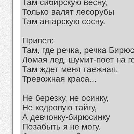
Там сибирскую весну,
Только валят лесорубы
Там ангарскую сосну.
Припев:
Там, где речка, речка Бирюс
Ломая лед, шумит-поет на г
Там ждет меня таежная,
Тревожная краса...
Не березку, не осинку,
Не кедровую тайгу,
А девчонку-бирюсинку
Позабыть я не могу.