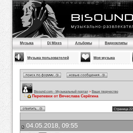
Музыка
Dj Mixes
Альбомы
Видеоклипы
Музыка пользователей
Моя музыка
Bisound.com - Музыкальный портал
>
Ваше творчество
Перепевки от Вячеслава Серёгина
Страница 22
04.05.2018, 09:55