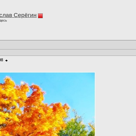
слав Серёгин
десь
98