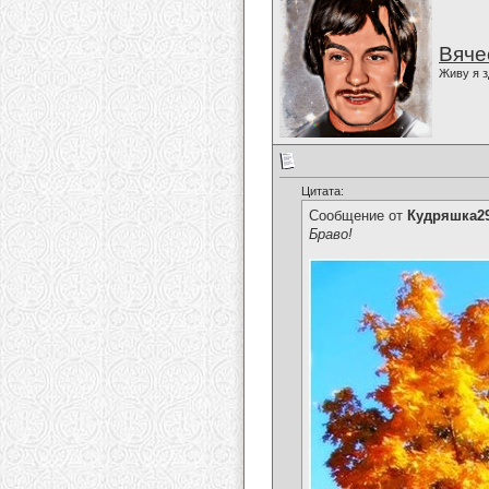
Вяче
Живу я з
Цитата:
Сообщение от
Кудряшка2
Браво!