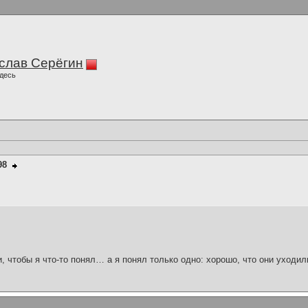
слав Серёгин
десь
98
и, чтобы я что-то понял… а я понял только одно: хорошо, что они уходил