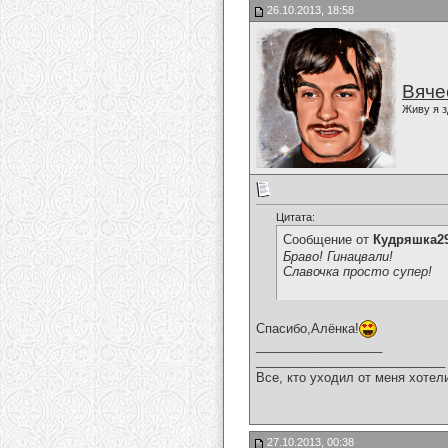
26.10.2013, 18:58
Вяче
Живу я з
Цитата:
Сообщение от
Кудряшка2
Браво! Гинацвали!
Славочка просто супер!
Спасибо,Алёнка!
__________________
___________________________
Все, кто уходил от меня хотел
27.10.2013, 00:38