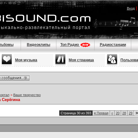
Вход
льбомы
Видеоклипы
Топ Радио
Радиостанции
Моя музыка
Моя страница
Пользов
портал
>
Ваше творчество
а Серёгина
Страница 30 из 393
«
Первая
<
20
28
29
3