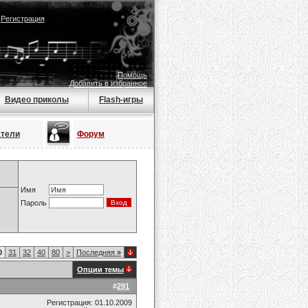
|
Регистрация
Помощь
Добавить в избранное
Видео приколы
Flash-игры
атели
Форум
Имя
Пароль
0
31
32
40
80
>
Последняя
»
Опции темы
#
291
Регистрация: 01.10.2009