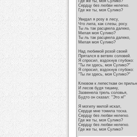
Где же ты, моя Сулико?
Сердцу без любви нелегко.
Где же ты, моя Сулико?
Увидал я розу в лесу,
Что лила, как слезы, росу.
Ты ль так расцвела далеко,
Милая моя Сулико?
Ты ль так расцвела далеко,
Милая моя Сулико?
Над любимой розой своей
Прятался в ветвях соловей.
Я спросил, вздохнув глубоко:
"Ты ли здесь, моя Сулико?"
Я спросил, вздохнув глубоко:
"Ты ли здесь, моя Сулико?"
Клювом к лепесткам он приль
И лесов будя тишину,
Зазвенела трель соловья,
Будто он сказал: "Это я!"
Я могилу милой искал,
Сердце мне томила тоска.
Сердцу без любви нелегко.
Где же ты, моя Сулико?
Сердцу без любви нелегко.
Где же ты, моя Сулико?