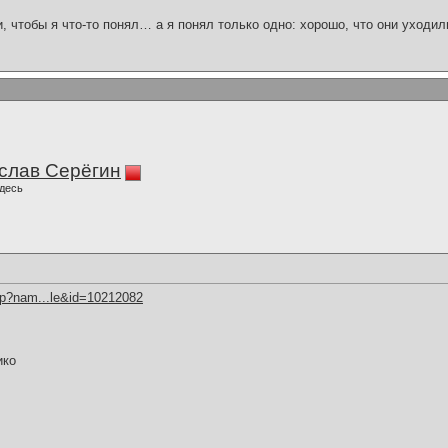
и, чтобы я что-то понял… а я понял только одно: хорошо, что они уходил
слав Серёгин
десь
hp?nam...le&id=10212082
ико