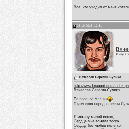
___________________________
Все, кто уходил от меня хотел
26.10.2013, 12:31
Вяче
Живу я з
Вячеслав Серёгин-Сулико
http://www.bisound.com/index.p
Вячеслав Серёгин-Сулико
По просьбе Алёнки
Грузинская народна песня Сул
Я могилу милой искал,
Сердце мне томила тоска.
Сердцу без любви нелегко.