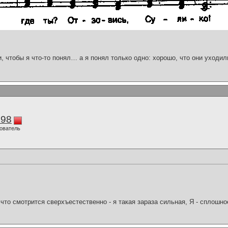
и, чтобы я что-то понял… а я понял только одно: хорошо, что они уходил
298
ователь
что смотрится сверхъестественно - я такая зараза сильная, Я - сплошн