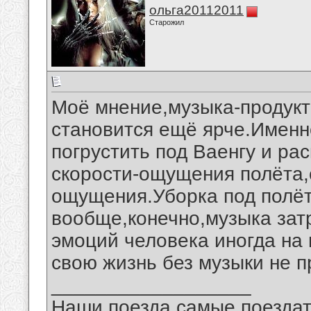
ольга20112011
Старожил
Моё мнение,музыка-продукт
становится ещё ярче.Именн
погрустить под Ваенгу и ра
скорости-ощущения полёта,
ощущения.Уборка под полё
вообще,конечно,музыка зат
эмоций человека иногда на
свою жизнь без музыки не п
__________________
Наши поезда самые поездат