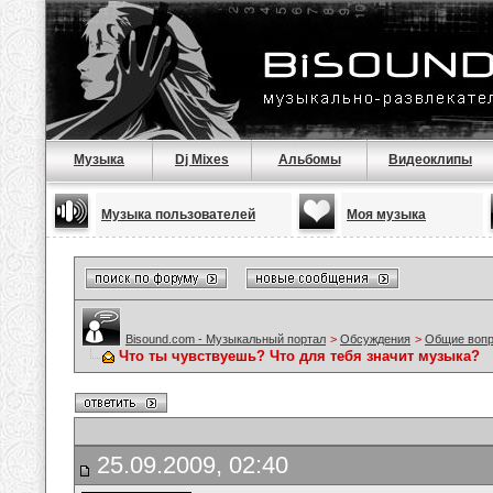
Музыка
Dj Mixes
Альбомы
Видеоклипы
Музыка пользователей
Моя музыка
Bisound.com - Музыкальный портал
>
Обсуждения
>
Общие воп
Что ты чувствуешь? Что для тебя значит музыка?
25.09.2009, 02:40