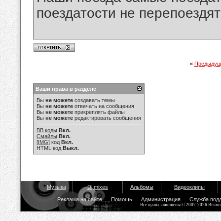
поездатости не перепоездят
«
Предыдущ
Ваши права в разделе
Вы
не можете
создавать темы
Вы
не можете
отвечать на сообщения
Вы
не можете
прикреплять файлы
Вы
не можете
редактировать сообщения
BB коды
Вкл.
Смайлы
Вкл.
[IMG]
код
Вкл.
HTML код
Выкл.
Музыка
Dj mixes
Альбомы
Видеоклипы
Реклама на сайте
Помощь
Администрация
Служба под
Все права защищены © 2007-2026 Bisou