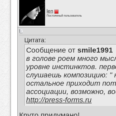
len
Постоянный пользователь
Цитата:
Сообщение от
smile1991
в голове роем много мысл
уровне инстинктов. перв
слушаешь композицию: " н
остальное приходит пот
ассоциации, возможно, в
http://press-forms.ru
Круто придумано!