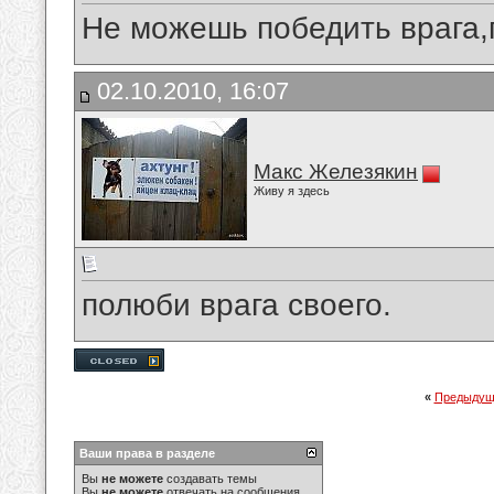
Не можешь победить врага,
02.10.2010, 16:07
Макс Железякин
Живу я здесь
полюби врага своего.
«
Предыдущ
Ваши права в разделе
Вы
не можете
создавать темы
Вы
не можете
отвечать на сообщения