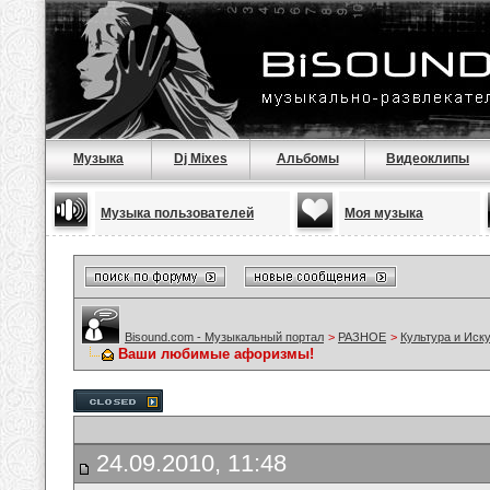
Музыка
Dj Mixes
Альбомы
Видеоклипы
Музыка пользователей
Моя музыка
Bisound.com - Музыкальный портал
>
РАЗНОЕ
>
Культура и Иск
Ваши любимые афоризмы!
24.09.2010, 11:48