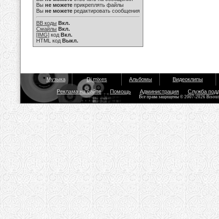
Вы
не можете
прикреплять файлы
Вы
не можете
редактировать сообщения
BB коды
Вкл.
Смайлы
Вкл.
[IMG]
код
Вкл.
HTML код
Выкл.
Музыка
Dj mixes
Альбомы
Видеоклипы
Реклама на сайте
Помощь
Администрация
Служба под
Все права защищены © 2007-2026 Bisou