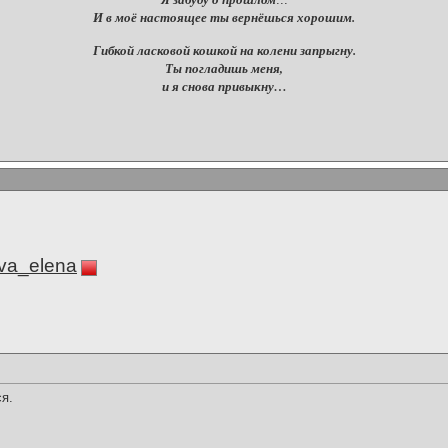
И в моё настоящее ты вернёшься хорошим.
Гибкой ласковой кошкой на колени запрыгну.
Ты погладишь меня,
и я снова привыкну…
va_elena
я.