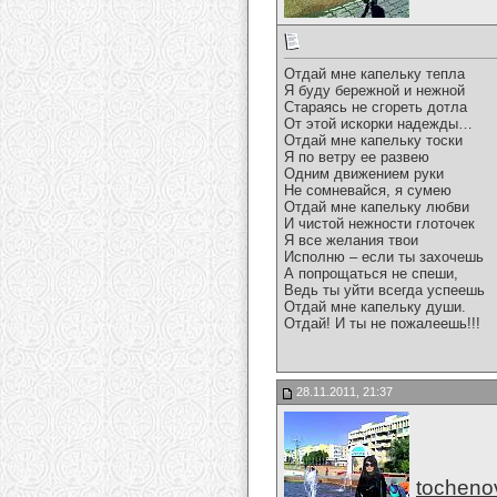
Отдай мне капельку тепла
Я буду бережной и нежной
Стараясь не сгореть дотла
От этой искорки надежды…
Отдай мне капельку тоски
Я по ветру ее развею
Одним движением руки
Не сомневайся, я сумею
Отдай мне капельку любви
И чистой нежности глоточек
Я все желания твои
Исполню – если ты захочешь
А попрощаться не спеши,
Ведь ты уйти всегда успеешь
Отдай мне капельку души.
Отдай! И ты не пожалеешь!!!
28.11.2011, 21:37
tocheno