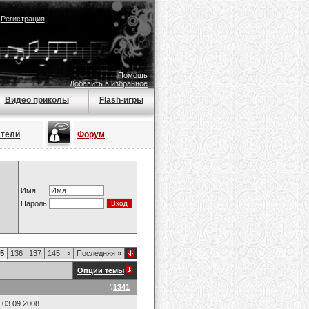
|
Регистрация
Помощь
Добавить в избранное
Видео приколы
Flash-игры
атели
Форум
Имя
Пароль
5
136
137
145
>
Последняя
»
Опции темы
#
1341
 03.09.2008