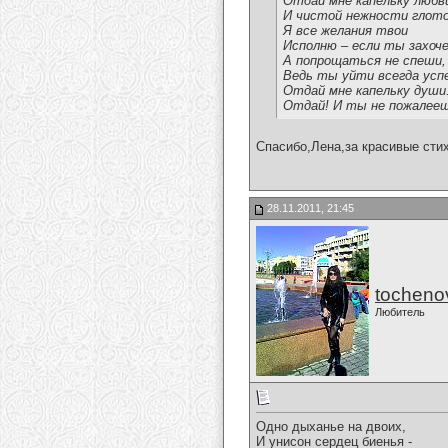
Отдай мне капельку любв
И чистой нежности глото
Я все желания твои
Исполню – если ты захоч
А попрощаться не спеши,
Ведь ты уйти всегда усп
Отдай мне капельку души
Отдай! И ты не пожалееш
Спасибо,Лена,за красивые стих
28.11.2011, 21:45
tocheno
Любитель
Одно дыханье на двоих,
И унисон сердец биенья -