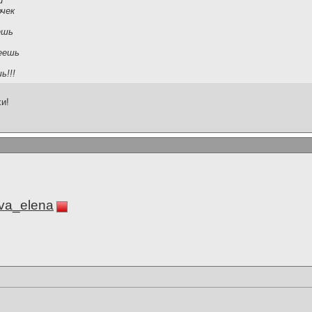
и
чек
ешь
еешь
.
ь!!!
и!
va_elena