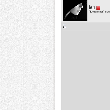
len
Постоянный пол