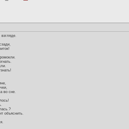
 взгляде.
сзади,
иток!
ромокли.
огнать.
кли.
знать!
мне,
чки,
а во сне.
лось!
ь.
илась.?
ит объяснить.
я.