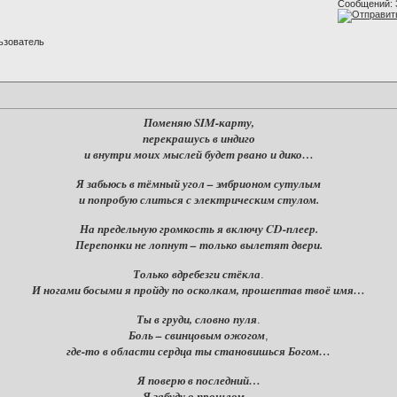
Сообщений: 
ьзователь
Поменяю SIM-карту,
перекрашусь в индиго
и внутри моих мыслей будет рвано и дико…
Я забьюсь в тёмный угол – эмбрионом сутулым
и попробую слиться с электрическим стулом.
На предельную громкость я включу CD-плеер.
Перепонки не лопнут – только вылетят двери.
Только вдребезги стёкла
.
И ногами босыми я пройду по осколкам, прошептав твоё имя…
Ты в груди, словно пуля
.
Боль – свинцовым ожогом
,
где-то в области сердца ты становишься Богом…
Я поверю в последний…
Я забуду о прошлом
...