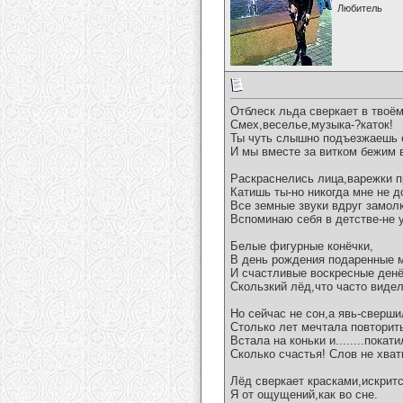
Любитель
Отблеск льда сверкает в твоём
Смех,веселье,музыка-?каток!
Ты чуть слышно подъезжаешь 
И мы вместе за витком бежим в
Раскраснелись лица,варежки п
Катишь ты-но никогда мне не д
Все земные звуки вдруг замол
Вспоминаю себя в детстве-не у
Белые фигурные конёчки,
В день рождения подаренные 
И счастливые воскресные денё
Скользкий лёд,что часто видел
Но сейчас не сон,а явь-сверши
Столько лет мечтала повторит
Встала на коньки и........покат
Сколько счастья! Слов не хват
Лёд сверкает красками,искритс
Я от ощущений,как во сне.