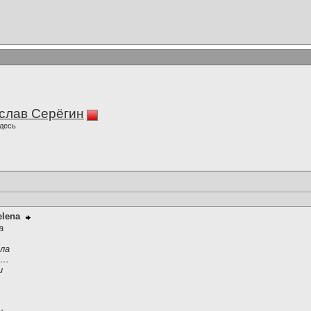
слав Серёгин
десь
elena
а
ла
ы…
и