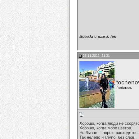
__________________
Всегда с вами. len
28.11.2011, 21:31
tocheno
Любитель
Хорошо, когда люди не ссорятс
Хорошо, когда море цветов.
Но бывает - порою расходятся
Так нелепо и глупо, без слов.