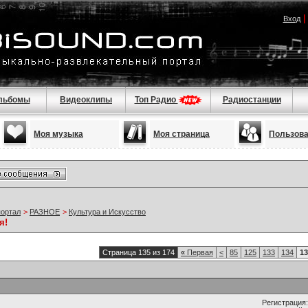
Вход
льбомы
Видеоклипы
Топ Радио
Радиостанции
Моя музыка
Моя страница
Пользов
портал
>
РАЗНОЕ
>
Культура и Искусство
я!
Страница 135 из 174
«
Первая
<
85
125
133
134
13
Регистрация: