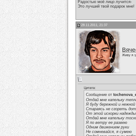
Радостью моё лицо лучится-
Это лучший твой подарок мне!
28.11.2011, 21:37
Вяче
Живу я з
Цитата:
Сообщение от
tochenova_
Отдай мне капельку тепл
Я буду бережной и нежной
Стараясь не сгореть дот
От этой искорки надежд
Отдай мне капельку тоск
Я по ветру ее развею
Одним движением руки
Не сомневайся, я сумею