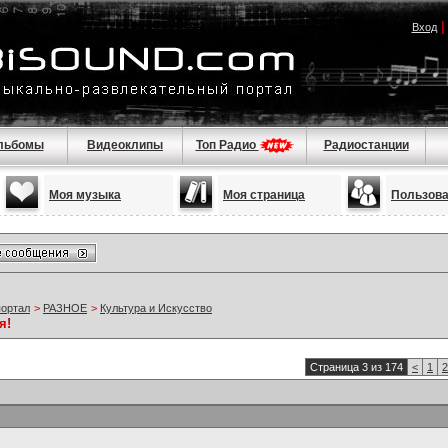
Вход
льбомы
Видеоклипы
Топ Радио
Радиостанции
Моя музыка
Моя страница
Пользов
портал
>
РАЗНОЕ
>
Культура и Искусство
я!
Страница 3 из 174
<
1
2