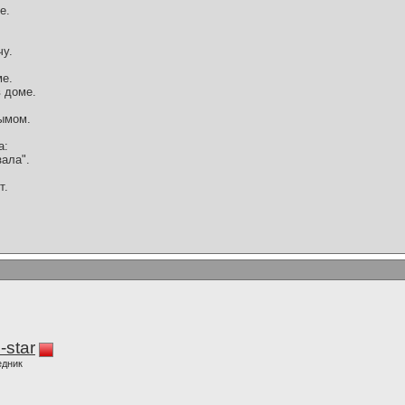
е.
чу.
ме.
в доме.
дымом.
а:
зала".
т.
-star
едник