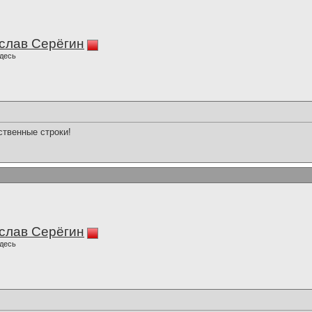
слав Серёгин
десь
вственные строки!
слав Серёгин
десь