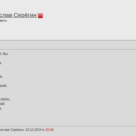
слав Серёгин
десь
е бы.
а.
а.
вым.
слепо,
ой.
а.
еслав Серёгин, 10.12.2014 в
15:42
.