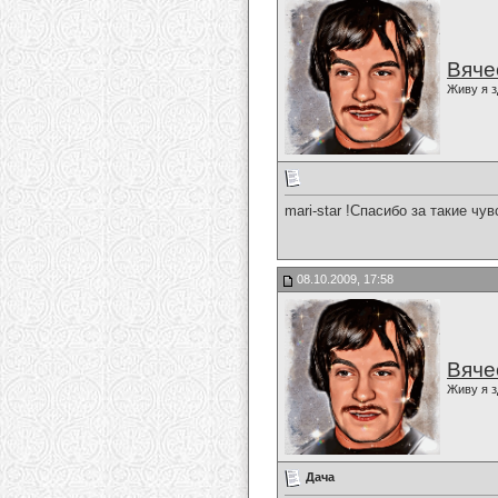
Вяче
Живу я з
mari-star !Спасибо за такие чу
08.10.2009, 17:58
Вяче
Живу я з
Дача