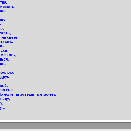
тва,
смешить.
нки,
,
нку
ь.
р,
енить,
 на свете,
икрыть.
ть,
ться,
я мешать,
ться.
ешь,
оболею,
друг.
ной,
во сне,
Но если ты зовёшь, а я молчу,
 иду,
у,
...