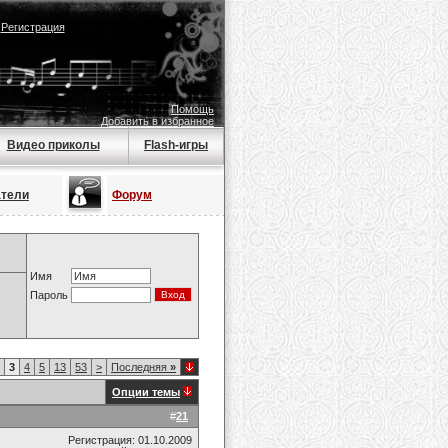
|
Регистрация
Помощь
Добавить в избранное
Видео приколы
Flash-игры
атели
Форум
Имя
Пароль
3
4
5
13
53
>
Последняя
»
Опции темы
#
21
Регистрация: 01.10.2009