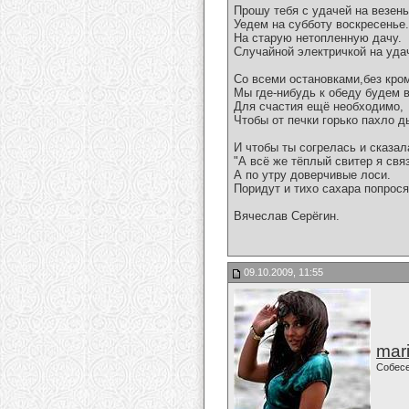
Прошу тебя с удачей на везень
Уедем на субботу воскресенье.
На старую нетопленную дачу.
Случайной электричкой на уда
Со всеми остановками,без кро
Мы где-нибудь к обеду будем 
Для счастия ещё необходимо,
Чтобы от печки горько пахло 
И чтобы ты согрелась и сказал
"А всё же тёплый свитер я свя
А по утру доверчивые лоси.
Поридут и тихо сахара попрося
Вячеслав Серёгин.
09.10.2009, 11:55
mari
Собес