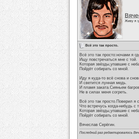
Вяче
Живу я з
Всё это так просто.
Всё это так просто:ночами я гд
Ищу повстречаться мне с той.
Которая звёзды,упавшие с неб
Пойдёт собирать со мной.
Иду я куда-то всё снова и снов
И светится лунная медь.
И пламя заката.Сияньем багро
Не в силах меня согреть.
Всё это так просто.Поверил я 
Что встречусь когда-нибудь с т
Которая звёзды,упавшие с неб
Пойдёт собирать со мной.
Вячеслав Серёгин.
Последний раз редактировалось Вяч