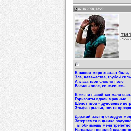
07.10.2009, 18:22
mari
Собес
В нашем мире хватает боли,
Зла, невежества, грубой си
А глаза твои словно поле
Васильковое, сине-синее…
В жизни нашей так мало свет
Горизонты вдали мрачные…
Шёпот твой – дуновенье ветр
Эльфа крылья, почти проз
Дерзкий взгляд околдует ме
Затеряемся в дымке радужн
Ты обнимешь меня трепетно
Награждая неволей сладост