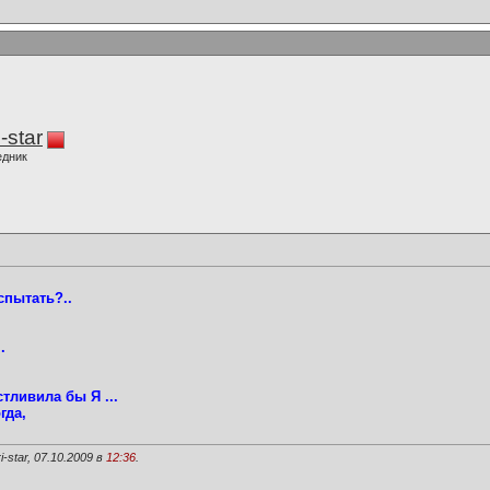
-star
едник
спытать?..
.
тливила бы Я ...
гда,
star, 07.10.2009 в
12:36
.