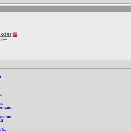
-star
едник
лы…
а,
а,
рачные…
дленно,
ой
,
ной…