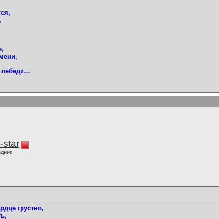
тся,
,
,
е,
мени,
я лебеди…
-star
едник
ердце грустно,
ть,