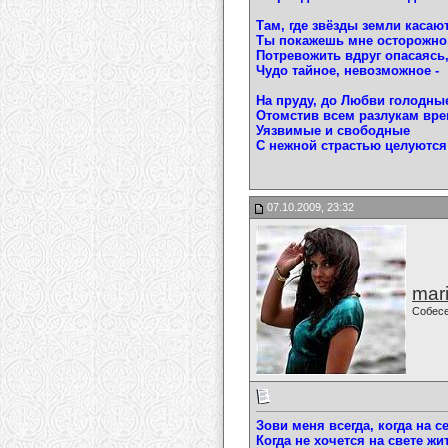
Там, где звёзды земли касаю
Ты покажешь мне осторожно
Потревожить вдруг опасаясь
Чудо тайное, невозможное -
На пруду, до Любви голодны
Отомстив всем разлукам вре
Уязвимые и свободные
С нежной страстью целуютс
07.10.2009, 23:32
mari
Собес
Зови меня всегда, когда на с
Когда не хочется на свете жи