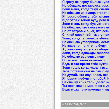
Я сразу не верну былые чувс
Но обещаю, постараюсь рас
Зови меня, когда текут слези
Не обещаю их с лица стереть
Я просто обниму тебя за спи
И до утра с тобой буду ревет
Зови меня, когда бушует вете
Не обещаю, что смогу его см
Но от ветров и вьюг, что есть
Спиной своей тебя смогу пр
Зови, когда ты хочешь убежа
Не обещаю уговаривать оста
Но знаю точно, что не буду 
А даже стану в путь я собира
Зови, когда однажды заболе
Не обещаю вылечить недуг,
Но за компанию немножко п
Ведь в это время тебе нужен 
Зови тогда, когда уходят все,
Тебя оставив сам на сам с лу
Не думай, что случилось всё 
Я помогу, побуду я с тобой. 
Не слышу крик твой, долго не
Ты поспеши ко мне, я не шуч
Ведь может это помощи я жду
08.10.2009, 09:28