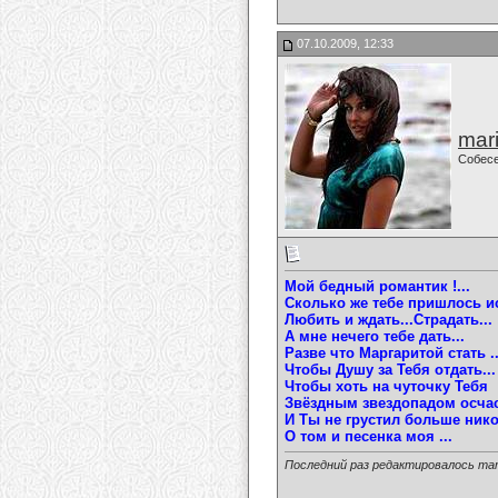
07.10.2009, 12:33
mari
Собес
Мой бедный романтик !...
Сколько же тебе пришлось и
Любить и ждать...Страдать...
А мне нечего тебе дать...
Разве что Маргаритой стать ..
Чтобы Душу за Тебя отдать...
Чтобы хоть на чуточку Тебя
Звёздным звездопадом осчас
И Ты не грустил больше нико
О том и песенка моя ...
Последний раз редактировалось mari-