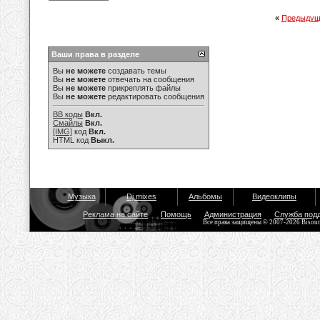
«
Предыдущ
Ваши права в разделе
Вы
не можете
создавать темы
Вы
не можете
отвечать на сообщения
Вы
не можете
прикреплять файлы
Вы
не можете
редактировать сообщения
BB коды
Вкл.
Смайлы
Вкл.
[IMG]
код
Вкл.
HTML код
Выкл.
Музыка
Dj mixes
Альбомы
Видеоклипы
Реклама на сайте
Помощь
Администрация
Служба под
Все права защищены © 2007-2026 Bisou