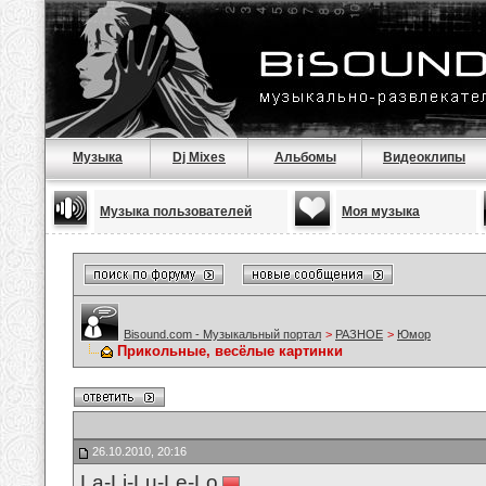
Музыка
Dj Mixes
Альбомы
Видеоклипы
Музыка пользователей
Моя музыка
Bisound.com - Музыкальный портал
>
РАЗНОЕ
>
Юмор
Прикольные, весёлые картинки
26.10.2010, 20:16
La-Li-Lu-Le-Lo