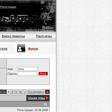
|
Регистрация
Помощь
Добавить в избранное
Видео приколы
Flash-игры
атели
Форум
Имя
Пароль
из 21
1
2
3
11
>
Последняя
»
Опции темы
#
1
Регистрация: 25.06.2008