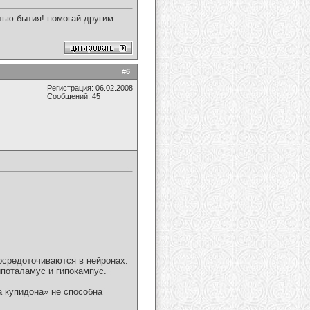
стью бытия! помогай другим
#
6
Регистрация: 06.02.2008
Сообщений: 45
осредоточиваются в нейронах.
ипоталамус и гипокампус.
а купидона» не способна