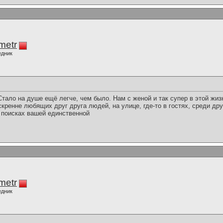
imetr
едник
тало на душе ещё легче, чем было. Нам с женой и так супер в этой жизн
скренне любящих друг друга людей, на улице, где-то в гостях, среди др
 поисках вашей единственной
imetr
едник