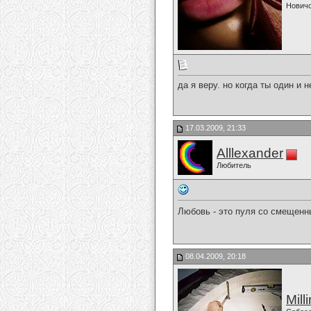
Нович
да я веру. но когда ты один и 
17.03.2009, 21:33
Alllexander
Любитель
Любовь - это пуля со смещенны
08.04.2009, 20:18
Mill