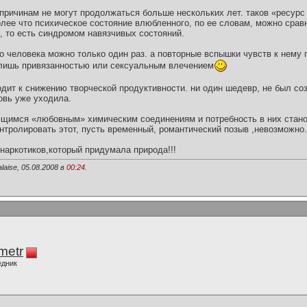
 причинам не могут продолжаться больше нескольких лет. таков «ресурс
лее что психическое состояние влюбленного, по ее словам, можно сравн
 то есть синдромом навязчивых состояний.
го человека можно только один раз. а повторные вспышки чувств к нему
 лишь привязанностью или сексуальным влечением
одит к снижению творческой продуктивности. ни один шедевр, не был со
овь уже уходила.
ющимся «любовным» химическим соединениям и потребность в них стано
нтролировать этот, пусть временный, романтический позыв ,невозможно.
наркотиков,который придумала природа!!!
laise, 05.08.2008 в
00:24
.
imetr
едник