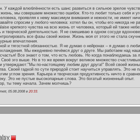
. У каждой влюблённости есть шанс развиться в сильное зрелое чувств
 жизнь, мы совершаем множество ошибок. Кто-то любит только себя и у
человека, проявляя к нему максимум внимания и нежности, не имеет ни
авайте спросим у любого человека: хотел бы он, чтобы его никогда не р
alaise крепкого чувства на всю жизнь от человека, который ей также неб
ь и творческой деятельностью. Я не смешиваю в одном сосуде вдохнов
тролировать все фазы своей жизни. Жизнь моя от этого не стала скучне
бурные впечатления.
сной и тягостной обязанностью. Я не думаю о нейронах – я думаю о люб
охлаждения. Мы ежедневно печёмся друг о друге. Мы работаем над на
 счастья! Все знают о том, что есть любовь. Но когда понаблюдаешь за
. Своё эго выше. Но в то же время вокруг великое множество счастливы
они утверждают:"Мы по-настоящему любим друг друга!" Всей своей жизнь
ва. Своей гадкой по сути природой стоит научиться управлять. Это не п
гим углом зрения. Карьера и творческая продуктивность ничто в сравне
еку. Это не пустые высокопарные слова. Это богатый жизненный опыт.
овор, ты тему начала. Зачем молчишь?
metr, 05.08.2008 в
20:33
.
alsy