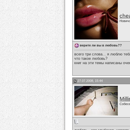
che
Нович
верите ли вы в любовь??
всего три слова... я люблю тебя
что такое любовь?
книг на эти темы написаны оче
27.07.2008, 15:44
Mill
Собес