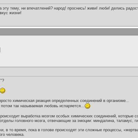
а эту тему, ни впечатлений? народ! проснись! живи! люби! делись радо
вкус жизни!
ь"?
просто химическая реакция определенных соединений в организме...
 потом так называемая любовь испаряется...
роисходит выработка мозгом особых химических соединений, которые с
отделы головного мозга, отвечающие за эмоции: миндалина, таламус, г
ки, в то время, пока в голове происходят эти сложные процессы, «жертв
ого человека.