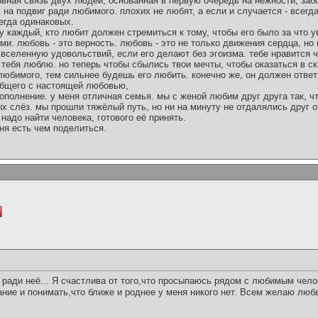
ывная связь двух людей, основанная в первую очередь на нежности, забо
 на подвиг ради любимого. плохих не любят, а если и случается - всегда
егда одинаковых.
у каждый, кто любит должен стремиться к тому, чтобы его было за что у
и. любовь - это верность. любовь - это не только движения сердца, но 
селенную удовольствий, если его делают без эгоизма. тебе нравится ч
 тебя люблю. но теперь чтобы сбылись твои мечты, чтобы оказаться в ска
юбимого, тем сильнее будешь его любить. конечно же, он должен ответ
 общего с настоящей любовью,
 дополнение. у меня отличная семья. мы с женой любим друг друга так, ч
х слёз. мы прошли тяжёлый путь, но ни на минуту не отдалялись друг о
 надо найти человека, готового её принять.
ня есть чем поделиться.
ради неё... Я счастлива от того,что просыпаюсь рядом с любимым чел
хание и понимать,что ближе и роднее у меня никого нет. Всем желаю любв