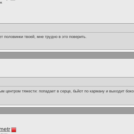
ок
нет половинки твоей, мне трудно в это поверить.
м центром тяжести: попадает в серце, бьйот по карману и выходит боко
imetr