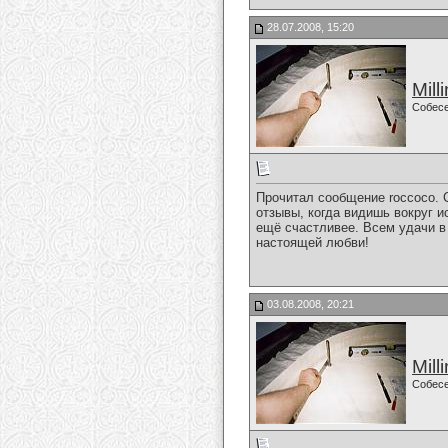
28.07.2008, 15:20
Mill
Собес
Прочитал сообщение roccoco. С
отзывы, когда видишь вокруг и
ещё счастливее. Всем удачи в
настоящей любви!
03.08.2008, 20:21
Mill
Собес