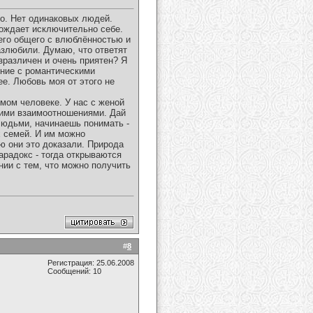
о. Нет одинаковых людей.
гождает исключительно себе.
чего общего с влюблённостью и
азлюбили. Думаю, что ответят
езразличен и очень приятен? Я
ение с романтическими
е. Любовь моя от этого не
имом человеке. У нас с женой
шими взаимоотношениями. Дай
 людьми, начинаешь понимать -
х семей. И им можно
ю они это доказали. Природа
арадокс - тогда открываются
нии с тем, что можно получить
#
8
Регистрация: 25.06.2008
Сообщений: 10