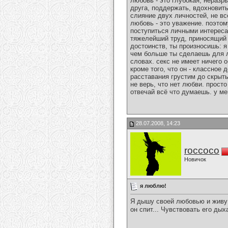
любовь - это глубокая, неразр
друга, поддержать, вдохновить
слияние двух личностей, не вс
любовь - это уважение. поэтом
поступиться личными интересам
тяжелейший труд, приносящий в
достоинств, ты произносишь: я
чем больше ты сделаешь для л
словах. секс не имеет ничего
кроме того, что он - классное
расставания грустим до скрыты
не верь, что нет любви. просто
отвечай всё что думаешь. у ме
28.07.2008, 14:23
roccoco
Новичок
я люблю!
Я дышу своей любовью и живу 
он спит... Чувствовать его ды