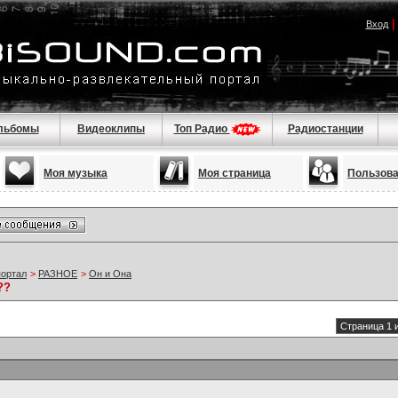
Вход
льбомы
Видеоклипы
Топ Радио
Радиостанции
Моя музыка
Моя страница
Пользов
портал
>
РАЗНОЕ
>
Он и Она
??
Страница 1 