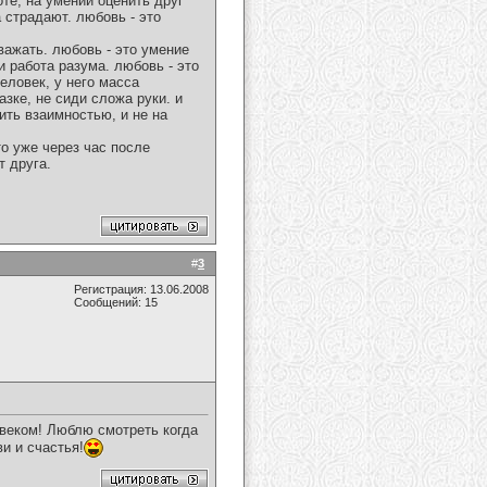
те, на умении оценить друг
 страдают. любовь - это
важать. любовь - это умение
и работа разума. любовь - это
еловек, у него масса
зке, не сиди сложа руки. и
ить взаимностью, и не на
то уже через час после
т друга.
#
3
Регистрация: 13.06.2008
Сообщений: 15
овеком! Люблю смотреть когда
и и счастья!