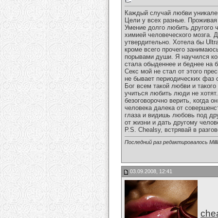
Каждый случай любви уникален
Цели у всех разные. Проживая
Умение долго любить другого 
химией человеческого мозга. Д
утвердительно. Хотела бы Ultr
кроме всего прочего занимаюс
порывами души. Я научился кон
стала обыденнее и беднее на 
Секс мой не стал от этого пре
не бывает периодических фаз 
Бог всем такой любви и такого
учиться любить люди не хотят
безоговорочно верить, когда 
человека далека от совершенст
глаза и видишь любовь под дру
от жизни и дать другому челов
P.S. Chealsy, встрявай в разг
Последний раз редактировалось Milli
03.09.2008, 12:41
che