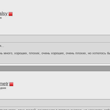
alsy
ок
...
нь много, хороших, плохих, очень хороших, очень плохих, но хотелось б
imetr
едник