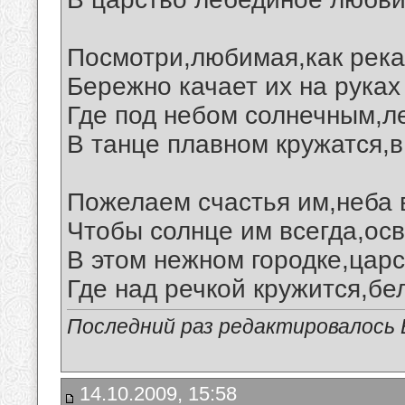
Посмотри,любимая,как река
Бережно качает их на руках
Где под небом солнечным,л
В танце плавном кружатся,в
Пожелаем счастья им,неба в
Чтобы солнце им всегда,ос
В этом нежном городке,царс
Где над речкой кружится,бе
Последний раз редактировалось В
14.10.2009, 15:58