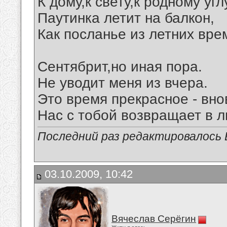
К дому,к свету,к родному угл
Паутинка летит на балкон,
Как посланье из летних вре
Сентябрит,но иная пора.
Не уводит меня из вчера.
Это время прекрасное - вно
Нас с тобой возвращает в л
Последний раз редактировалось В
03.10.2009, 10:42
Вячеслав Серёгин