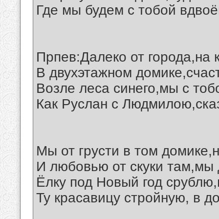
Где мы будем с тобой вдвоё
Прпев:Далеко от города,на 
В двухэтажном домике,счас
Возле леса синего,мы с тоб
Как Руслан с Людмилою,ска
Мы от грусти в том домике,
И любовью от скуки там,мы 
Ёлку под Новый год срублю,
Ту красавицу стройную, в до