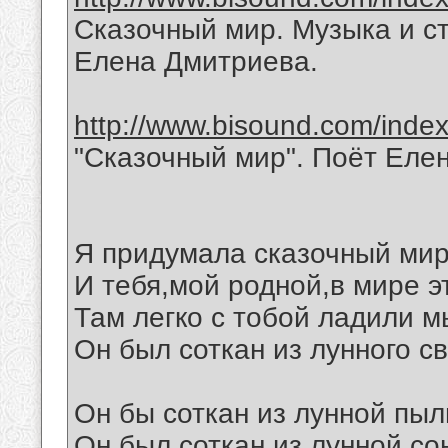
Сказочный мир. Музыка и с
Елена Дмитриева.
http://www.bisound.com/inde
"Сказочный мир". Поёт Еле
Я придумала сказочный мир
И тебя,мой родной,в мире э
Там легко с тобой ладили м
Он был соткан из лунного св
Он бы соткан из лунной пыл
Он был соткан из лунной со