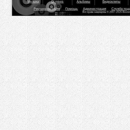
Музыка
Dj mixes
Альбомы
Видеоклипы
Реклама на сайте
Помощь
Администрация
Служба под
Все права защищены © 2007-2026 Bisou