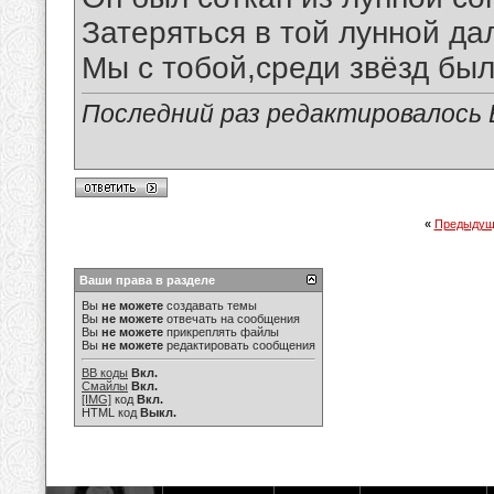
Затеряться в той лунной да
Мы с тобой,среди звёзд был
Последний раз редактировалось В
«
Предыдущ
Ваши права в разделе
Вы
не можете
создавать темы
Вы
не можете
отвечать на сообщения
Вы
не можете
прикреплять файлы
Вы
не можете
редактировать сообщения
BB коды
Вкл.
Смайлы
Вкл.
[IMG]
код
Вкл.
HTML код
Выкл.