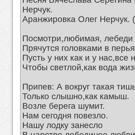
Нерчук.
Аранжировка Олег Нерчук. 
Посмотри,любимая, лебеди 
Прячутся головками в перья
Пусть у них как и у нас,все
Чтобы светлой,как вода жиз
Припев: А вокруг такая тишь
Только слышно,как камыш.
Возле берега шумит.
Нам сегодня повезло.
Нашу лодку занесло
В царство лебединое любви.