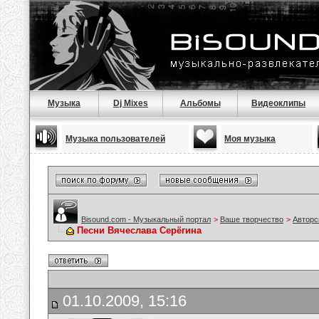
Музыка
Dj Mixes
Альбомы
Видеоклипы
Музыка пользователей
Моя музыка
Bisound.com - Музыкальный портал
>
Ваше творчество
>
Авторс
Песни Вячеслава Серёгина
01.10.2009, 15:16