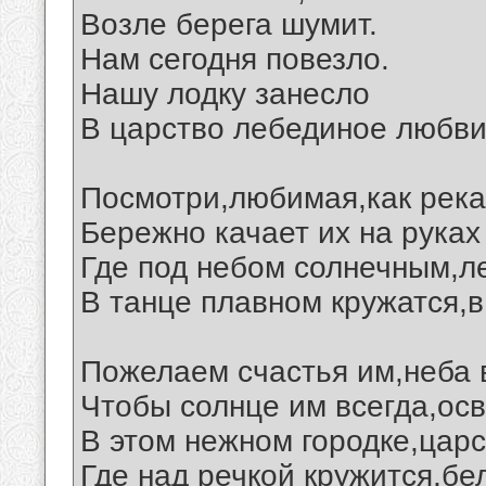
Возле берега шумит.
Нам сегодня повезло.
Нашу лодку занесло
В царство лебединое любви.
Посмотри,любимая,как река
Бережно качает их на руках
Где под небом солнечным,л
В танце плавном кружатся,в
Пожелаем счастья им,неба в
Чтобы солнце им всегда,ос
В этом нежном городке,царс
Где над речкой кружится,бе