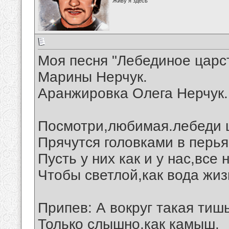
Живу я здесь
Моя песня "Лебединое царст
Марины Нерчук.
Аранжировка Олега Нерчук.
Посмотри,любимая.лебеди 
Прячутся головками в перья
Пусть у них как и у нас,все
Чтобы светлой,как вода жиз
Припев: А вокруг такая тишь
Только слышно,как камыш.