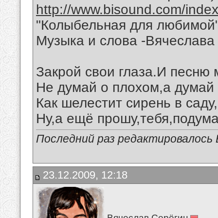
http://www.bisound.com/inde
"Колыбельная для любимой
Музыка и слова -Вячеслава 
Закрой свои глаза.И песню
Не думай о плохом,а думай 
Как шелестит сирень в саду
Ну,а ещё прошу,тебя,подума
Последний раз редактировалось В
23.12.2009, 12:18
Вячеслав Серёгин