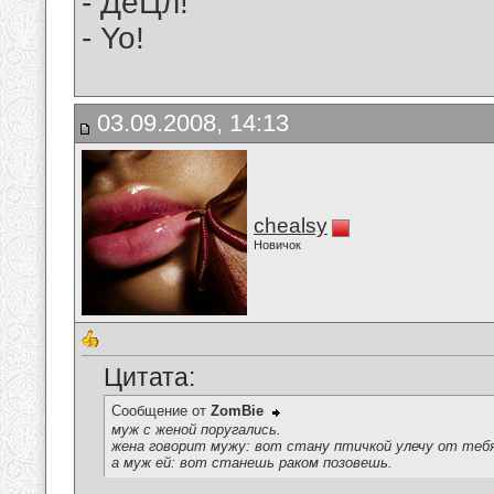
- ДеЦл!
- Yo!
03.09.2008, 14:13
chealsy
Новичок
Цитата:
Сообщение от
ZomBie
муж с женой поругались.
жена говорит мужу: вот стану птичкой улечу от теб
а муж ей: вот станешь раком позовешь.