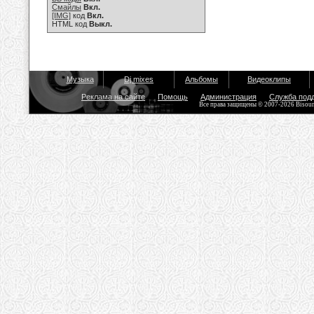
Смайлы
Вкл.
[IMG]
код
Вкл.
HTML код
Выкл.
Музыка
Dj mixes
Альбомы
Видеоклипы
Реклама на сайте
Помощь
Администрация
Служба под
Все права защищены © 2007-2026 Bisou