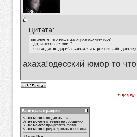
Цитата:
вы знаете. что наша циля уже архитектор?
- да, и шо она строит?
- она ходит по дерибассовской и строит из себя девочку
ахаха!одесский юмор то что 
«
Предыдущ
Ваши права в разделе
Вы
не можете
создавать темы
Вы
не можете
отвечать на сообщения
Вы
не можете
прикреплять файлы
Вы
не можете
редактировать сообщения
BB коды
Вкл.