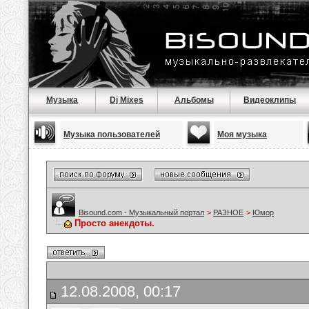
Музыка
Dj Mixes
Альбомы
Видеоклипы
Музыка пользователей
Моя музыка
Bisound.com - Музыкальный портал
>
РАЗНОЕ
>
Юмор
Просто анекдоты.
12.08.2008, 00:17