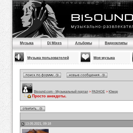
Музыка
Dj Mixes
Альбомы
Видеоклипы
Музыка пользователей
Моя музыка
Bisound.com - Музыкальный портал
>
РАЗНОЕ
>
Юмор
Просто анекдоты.
13.05.2021, 09:18