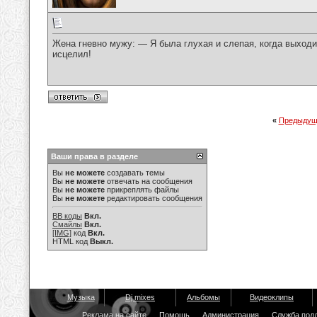
Жена гневно мужу: — Я была глухая и слепая, когда выходи
исцелил!
«
Предыдущ
Ваши права в разделе
Вы
не можете
создавать темы
Вы
не можете
отвечать на сообщения
Вы
не можете
прикреплять файлы
Вы
не можете
редактировать сообщения
BB коды
Вкл.
Смайлы
Вкл.
[IMG]
код
Вкл.
HTML код
Выкл.
Музыка
Dj mixes
Альбомы
Видеоклипы
Реклама на сайте
Помощь
Администрация
Служба под