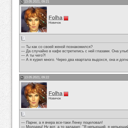
13.05.2021, 09:21
Folha
Новичок
— Ты как со своей женой познакомился?
— Да случайно в кафе встретились с ней глазами. Она улыб
— А ты чего?!
— А я курил много. Через два квартала выдохся, она и догн
13.05.2021, 09:22
Folha
Новичок
— Парни, а я вчера все-таки Ленку поцеловал!
— Молодец! Ну вот, а то заладил: "Я непьющий, я непьющий